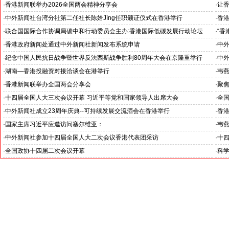
北京人形机器人创新中心打造具有全球影响力的应用示范高地
证仪
·
香港新闻联举办2026全国两会精神分享会
·
让
聚焦
·
中外新闻社台湾分社第二任社长陈姶Jìng任职颁证仪式在香港举行
·
香港
·
联合国国际合作协调局碳中和行动委员会主办:香港国际低碳发展行动论坛
·
“香
--促进低碳领域技术交流 深化低碳经济国际合作
中外
·
香港政府新闻处通过中外新闻社新闻发布系统申请
·
中外
洽谈
·
纪念中国人民抗日战争暨世界反法西斯战争胜利80周年大会在京隆重举行
·
中外
reni
·
湖南—香港投融资对接洽谈会在港举行
·
韦
洽谈
·
香港新闻联举办全国两会分享会
·
聚
·
十四届全国人大三次会议开幕 习近平等党和国家领导人出席大会
·
全
习近
·
中外新闻社成立23周年庆典--可持续发展交流酒会在香港举行
·
香港
·
国家主席习近平应邀访问塞尔维亚：
·
韦
构建新时代中塞命运共同体
业庆
·
中外新闻社参加十四届全国人大二次会议香港代表团采访
·
十
·
全国政协十四届二次会议开幕
·
科学
港之