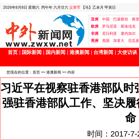
2026年8月8日
星期六
丙午年 六月廿六
父亲节
【马】乙未月 甲寅日
亚洲
中国
巴基斯坦
斯
欧洲
罗马尼亚
斯洛伐克
非洲
尼日利亚
塞内加尔
美洲
美国
加拿大
厄瓜
首页
|
国际新闻
|
国内新闻
|
港澳新闻
|
台湾新闻
|
大使访谈
您现在的位置：
首页
>>
港澳新闻
>> 内容
习近平在视察驻香港部队时
强驻香港部队工作、坚决履
命
时间：2017-7-2