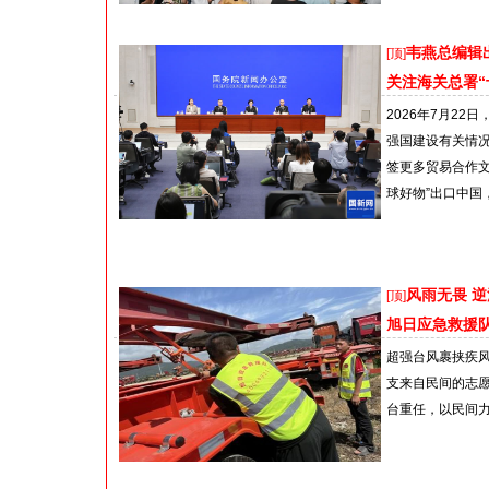
韦燕总编辑
[顶]
关注海关总署“
2026年7月2
强国建设有关情况
签更多贸易合作
球好物”出口中国
风雨无畏 
[顶]
旭日应急救援队
超强台风裹挟疾
支来自民间的志
台重任，以民间力