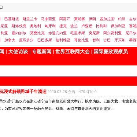
日
国
巴基斯坦
斯里兰卡
马来西亚
阿富汗
柬埔寨
伊朗
孟加拉国
约旦
吉尔
马尼亚
斯洛伐克
奥地利
匈牙利
捷克
波兰
卢森堡
比利时
保加利亚
塞浦
日利亚
塞内加尔
莫桑比克
赤道几内亚
毛里求斯
突尼斯
阿尔及利亚
尼日尔
国
加拿大
厄瓜多尔
巴巴多斯
玻利维亚
哥伦比亚
智利
古巴
牙买加
墨西
闻
|
大使访谈
|
专题新闻
|
世界互联网大会
|
国际廉政观察员
 沉浸式解锁甬城千年漕运
2026-07-28 点击：479 评论:0
·甬水谣”开船仪式在浙江省宁波市南塘老街盛大举行。以水为媒、以船为载，南塘老街
，为市民游客带来一场融合光影、戏曲、宋韵与市井烟火的文化盛宴...