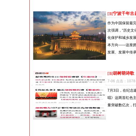
宁波千年古
[顶]
作为中国保留最
次强调，“历史文
化保护和城乡发
本方向——这座拥
发展、发展中传承
胡树萌诗歌
[顶]
7-06 点击：1078
7月3日，在纪念
唱》这两首红色
量突破数亿次，打