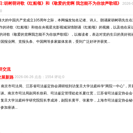
日:胡树萌诗歌《红船颂》和《敬爱的党啊 我怎能不为你放声歌唱》
2026-
0
伟大的中国共产党成立105周年之际，本网编发知名记者、诗人、朗诵家胡树萌先生在2
创作的诗歌《红船颂》和他在央视星光影视城深情朗诵《红船颂》的视频，以及他在采
作的诗歌《敬爱的党啊我怎能不为你放声歌唱》，以飨读者，表达对党的生日的美好祝
国报业网、党报头条、中国网等多家媒体发表，受到广泛好评并获奖...
研交流
发展新路
2026-06-26 点击：1554 评论:0
7日，南京市司法局、江苏省司法鉴定协会调研组到访复旦大学法庭科学“两院一中心”，开
座谈。南京市司法局副局长徐莉、司法鉴定管理处处长夏仕宽，江苏省司法鉴定协会会
。复旦大学法庭科学研究院院长李成涛，副院长黄平、张素华，上海市司法鉴定协会秘
加座谈...