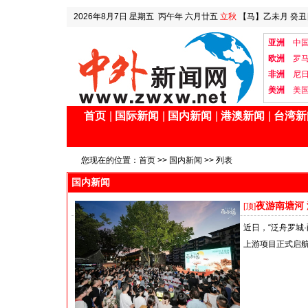
2026年8月7日
星期五
丙午年 六月廿五
立秋
【马】乙未月 癸丑
亚洲
中
欧洲
罗
非洲
尼
美洲
美
首页
|
国际新闻
|
国内新闻
|
港澳新闻
|
台湾新
您现在的位置：
首页
>>
国内新闻
>> 列表
国内新闻
夜游南塘河
[顶]
近日，“泛舟罗城
上游项目正式启航