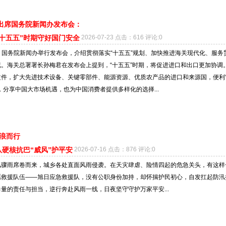
出席国务院新闻办发布会：
十五五”时期守好国门安全
2026-07-23 点击：616 评论:0
2日，国务院新闻办举行发布会，介绍贯彻落实“十五五”规划、加快推进海关现代化、服务
。海关总署署长孙梅君在发布会上提到，“十五五”时期，将促进进口和出口更加协调
文件，扩大先进技术设备、关键零部件、能源资源、优质农产品的进口和来源国，便利
，分享中国大市场机遇，也为中国消费者提供多样化的选择...
逆浪而行
硬核抗巴“威风”护平安
2026-07-16 点击：876 评论:0
风骤雨席卷而来，城乡各处直面风雨侵袭。在天灾肆虐、险情四起的危急关头，有这样
愿救援队伍——旭日应急救援队，没有公职身份加持，却怀揣护民初心，自发扛起防汛
量的责任与担当，逆行奔赴风雨一线，日夜坚守守护万家平安...