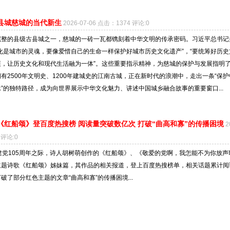
县城慈城的当代新生
2026-07-06 点击：1374 评论:0
完整的县级古县城之一，慈城的一砖一瓦都镌刻着中华文明的传承密码。习近平总书记
化是城市的灵魂，要像爱惜自己的生命一样保护好城市历史文化遗产”，“要统筹好历史
展，让历史文化和现代生活融为一体”。这些重要指示精神，为慈城的保护与发展指明
有2500年文明史、1200年建城史的江南古城，正在新时代的浪潮中，走出一条“保护
”的独特路径，成为向世界展示中华文化魅力、讲述中国城乡融合故事的重要窗口...
《红船颂》登百度热搜榜 阅读量突破数亿次 打破“曲高和寡”的传播困境
2
 评论:0
建党105周年之际，诗人胡树萌创作的《红船颂》、《敬爱的党啊，我怎能不为你放声
主题诗歌《红船颂》姊妹篇，其作品的相关报道，登上百度热搜榜单，相关话题累计阅
破了部分红色主题的文章“曲高和寡”的传播困境...