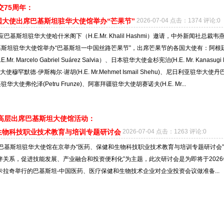
交75周年：
国大使出席巴基斯坦驻华大使馆举办“芒果节”
2026-07-04 点击：1374 评论:0
应巴基斯坦驻华大使哈什米阁下（H.E.Mr. Khalil Hashmi）邀请，中外新闻社总裁韦
斯坦驻华大使馆举办“巴基斯坦一中国丝路芒果节”，出席芒果节的各国大使有：阿根
. Marcelo Gabriel Suárez Salvia）、日本驻华大使金杉宪治(H.E. Mr. Kanasugi 
使穆罕默德·伊斯梅尔·谢胡(H.E. Mr.Mehmet Ismail Shehu)、尼日利亚驻华大使丹
大使弗伦泽(Petru Frunze)、阿塞拜疆驻华大使胡赛诺夫(H.E. Mr...
高层出席巴基斯坦大使馆活动：
生物科技职业技术教育与培训专题研讨会
2026-07-04 点击：1263 评论:0
日，巴基斯坦驻华大使馆在京举办“医药、保健和生物科技职业技术教育与培训专题研讨会
伴关系，促进技能发展、产业融合和投资便利化”为主题，此次研讨会是为即将于2026
在卡拉奇举行的巴基斯坦-中国医药、医疗保健和生物技术企业对企业投资会议做准备...