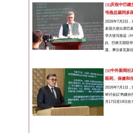
庆祝中巴建
[顶]
韦燕总裁同多
2026年7月2日，
多国大使出席巴基
华大使马致远（H.E.Mr
ji)、巴林王国驻华大
藻、摩尔多瓦新任驻华
中外新闻社
[顶]
医药、保健和
2026年7月1
研讨会以“构建伙
月17日至19日