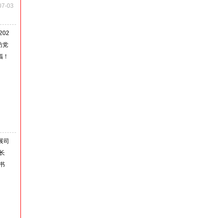
07-03
02
访党
福！
展司
长
书