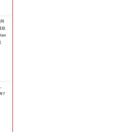
燕同
廷驻
Ken
巴
”。
年7