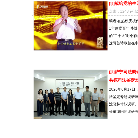
献给党的生
[顶]
点击：1248 评论:
编者:在热烈庆祝
1年建党百年时
的“二十大”时创
这两首诗歌曾在中
沪宁司法调
[顶]
共探司法鉴定
2026年6月1
法鉴定专题调研
沈晓林带队调研
长董澍陪同调研并参