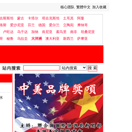
核心团队
繁體中文
加入收藏
吉斯斯坦
蒙古
卡塔尔
塔吉克斯坦
土耳其
阿曼
路斯
爱沙尼亚
芬兰
德国
爱尔兰
立陶宛
摩纳哥
卢旺达
乌干达
加纳
肯尼亚
索马里
南非
坦桑尼亚
哥
秘鲁
乌拉圭
大洋洲
澳大利亚
新西兰
萨摩亚
水