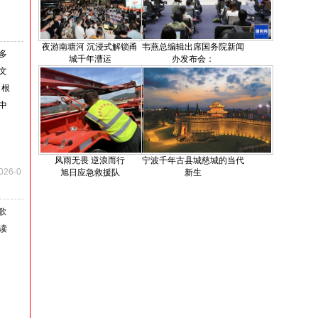
夜游南塘河 沉浸式解锁甬
韦燕总编辑出席国务院新闻
多
城千年漕运
办发布会：
文
了根
中
风雨无畏 逆浪而行
宁波千年古县城慈城的当代
026-0
旭日应急救援队
新生
歌
读