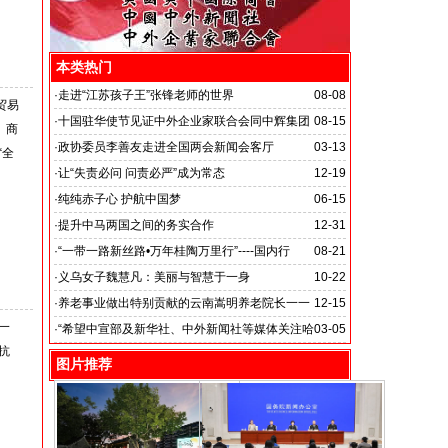
本类热门
·
走进“江苏孩子王”张锋老师的世界
08-08
贸易
·
十国驻华使节见证中外企业家联合会同中辉集团
08-15
。商
签署战略合作备忘录
·
政协委员李善友走进全国两会新闻会客厅
03-13
“全
·
让“失责必问 问责必严”成为常态
12-19
·
纯纯赤子心 护航中国梦
06-15
·
提升中马两国之间的务实合作
12-31
马达加斯加总统埃里会见中国艺术银行董事长、中外新
·
“一带一路新丝路•万年桂陶万里行”----国内行
08-21
闻社社务会主席徐志强先生并达成多项合作协议
·
义乌女子魏慧凡：美丽与智慧于一身
10-22
·
养老事业做出特别贡献的云南嵩明养老院长一一
12-15
一
李丽琼
·
“希望中宣部及新华社、中外新闻社等媒体关注哈
03-05
抗
尔滨的发展”
图片推荐