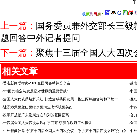
收
藏
到
网
摘
：
上一篇：
国务委员兼外交部长王毅就
题回答中外记者提问
下一篇：
聚焦十三届全国人大四次会
相关文章
·
香港新闻联举办2026全国两会精神分享会
·
越
“中
·
“中国的稳定与发展是对世界的重要贡献”
·
中国
伊朗驻华大使拉赫曼尼·法兹里阁下谈中国两会
王毅
·
全国人大代表蔡培辉关注“打造全球共同发展，推进两岸融合与和平统一”
·
推
聚焦
·
让香港天更蓝山更绿水更清生态环境更美好
·
十
聚焦十四届全国人大四次会议香港代表团审议生态环境法典草案
锚定
·
改革开放是广东发展走在前列的基因密码
·
奋
--中外新闻社2026全国两会报道之四
--
·
十四届全国人大四次会议在京开幕 李强作政府工作报告
·
全
--中外新闻社2026全国两会报道之二
--
·
中外新闻社举行“第十四届全国人大四次会议、政协第十四届四次会议”会内会
·
中外