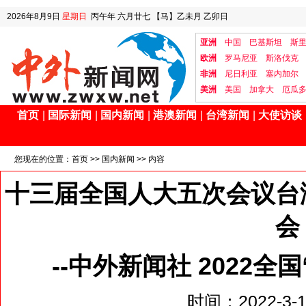
2026年8月9日
星期日
丙午年 六月廿七
【马】乙未月 乙卯日
亚洲
中国
巴基斯坦
斯
欧洲
罗马尼亚
斯洛伐克
非洲
尼日利亚
塞内加尔
美洲
美国
加拿大
厄瓜
首页
|
国际新闻
|
国内新闻
|
港澳新闻
|
台湾新闻
|
大使访谈
您现在的位置：
首页
>>
国内新闻
>> 内容
十三届全国人大五次会议台
会
--中外新闻社 2022
时间：2022-3-10