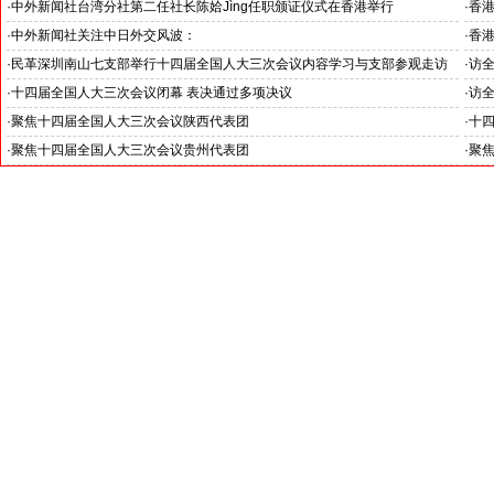
外采访工作会议
·
中外新闻社台湾分社第二任社长陈姶Jìng任职颁证仪式在香港举行
·
香
·
中外新闻社关注中日外交风波：
·
香
鸠山由纪夫怒驳高市涉台言论，表示“越小的狗越会叫”
·
民革深圳南山七支部举行十四届全国人大三次会议内容学习与支部参观走访
·
访
活动
·
十四届全国人大三次会议闭幕 表决通过多项决议
·
访
·
聚焦十四届全国人大三次会议陕西代表团
·
十
·
聚焦十四届全国人大三次会议贵州代表团
·
聚