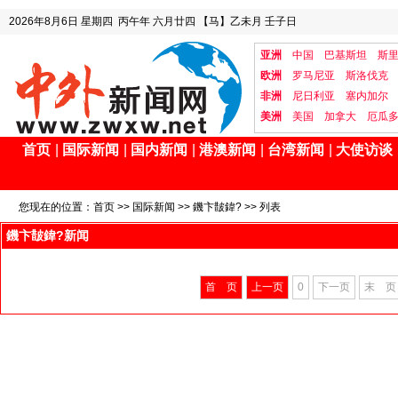
2026年8月6日
星期四
丙午年 六月廿四
【马】乙未月 壬子日
亚洲
中国
巴基斯坦
斯
欧洲
罗马尼亚
斯洛伐克
非洲
尼日利亚
塞内加尔
美洲
美国
加拿大
厄瓜
首页
|
国际新闻
|
国内新闻
|
港澳新闻
|
台湾新闻
|
大使访谈
您现在的位置：
首页
>>
国际新闻
>> 鐖卞皵鍏? >> 列表
鐖卞皵鍏?新闻
首 页
上一页
0
下一页
末 页