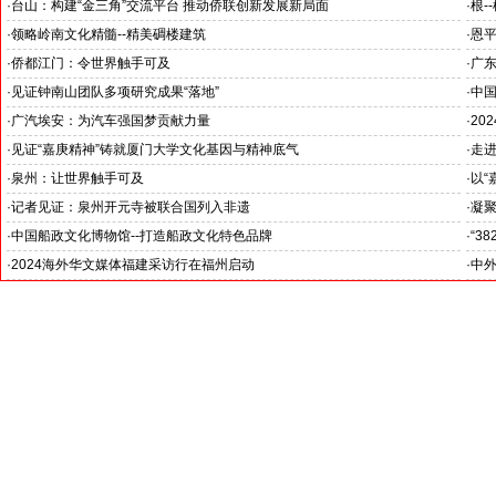
--中外新闻社参加海外华文媒体广东江门采访之一
·
台山：构建“金三角”交流平台 推动侨联创新发展新局面
·
根-
·
领略岭南文化精髓--精美碉楼建筑
·
恩平
·
侨都江门：令世界触手可及
·
广
·
见证钟南山团队多项研究成果“落地”
·
中
·
广汽埃安：为汽车强国梦贡献力量
·
20
·
见证“嘉庚精神”铸就厦门大学文化基因与精神底气
·
走进
·
泉州：让世界触手可及
·
以“
·
记者见证：泉州开元寺被联合国列入非遗
·
凝
·
中国船政文化博物馆--打造船政文化特色品牌
·
“3
·
2024海外华文媒体福建采访行在福州启动
·
中外