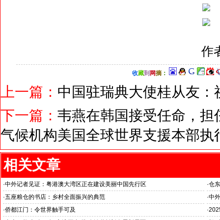
作
收
藏
到
网
摘
：
上一篇：
中国驻瑞典大使桂从友：
下一篇：
韦燕在韩国接受任命，担任
气候机构美国全球世界支援本部执
相关文章
·
中外记者见证：粤港澳大湾区正在建设美丽中国先行区
·
仓东
--
·
五座粮仓的书店：乡村全面振兴的典范
·
中外
--中外新闻社参加海外华文媒体广东江门采访之三
--
·
侨都江门：令世界触手可及
·
20