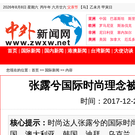
2026年8月8日
星期六
丙午年 六月廿六
父亲节
【马】乙未月 甲寅日
亚洲
中国
巴基斯坦
斯
欧洲
罗马尼亚
斯洛伐克
非洲
尼日利亚
塞内加尔
美洲
美国
加拿大
厄瓜
首页
|
国际新闻
|
国内新闻
|
港澳新闻
|
台湾新闻
|
大使访谈
您现在的位置：
首页
>>
国际新闻
>> 内容
张露兮国际时尚理念被
时间：2017-12-2
核心提示：
时尚达人张露兮的国际时
国、澳大利亚、韩国、迪拜、乌克兰