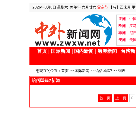
2026年8月8日
星期六
丙午年 六月廿六
父亲节
【马】乙未月 甲
亚洲
中
欧洲
罗
非洲
尼
美洲
美
首页
|
国际新闻
|
国内新闻
|
港澳新闻
|
台湾新
您现在的位置：
首页
>>
国际新闻
>> 绐佸凹鏂? >> 列表
绐佸凹鏂?新闻
首 页
上一页
0