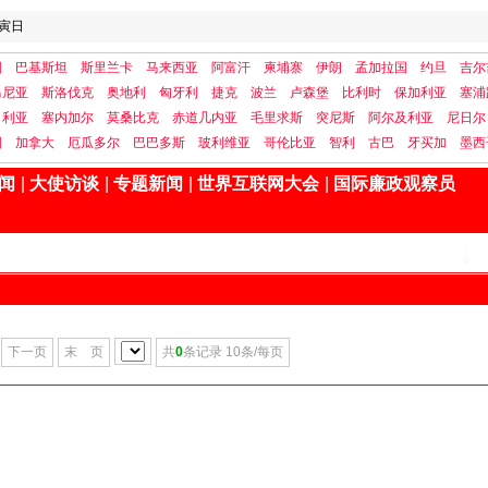
寅日
国
巴基斯坦
斯里兰卡
马来西亚
阿富汗
柬埔寨
伊朗
孟加拉国
约旦
吉尔
马尼亚
斯洛伐克
奥地利
匈牙利
捷克
波兰
卢森堡
比利时
保加利亚
塞浦
日利亚
塞内加尔
莫桑比克
赤道几内亚
毛里求斯
突尼斯
阿尔及利亚
尼日尔
国
加拿大
厄瓜多尔
巴巴多斯
玻利维亚
哥伦比亚
智利
古巴
牙买加
墨西
闻
|
大使访谈
|
专题新闻
|
世界互联网大会
|
国际廉政观察员
下一页
末 页
共
0
条记录 10条/每页