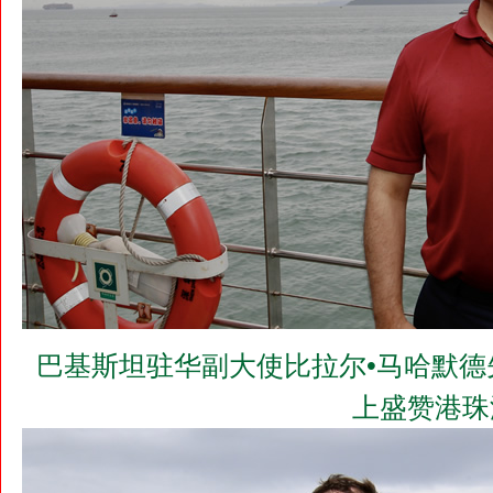
巴基斯坦驻华副大使比拉尔•马哈默德先生（M
上盛赞港珠