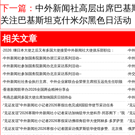
下一篇：
中外新闻社高层出席巴基
关注巴基斯坦克什米尔黑色日活动
相关文章
·
2026: 继日本大使之后又有多国大使接受中外新闻社大使俱乐部职位：
·
中
国之交在于民相亲, 民相亲在于心相通
·
中外新闻社参加国务院新闻办浙江采访系列活动--
·
中外
推动科技创新和产业创新深度融合
“科
·
中外新闻社参加国务院新闻办北京采访系列活动--
·
中外
见证科技创新和产业创新高质量发展
小米
·
中外新闻社参加国务院新闻办北京采访系列活动--
·
外
北京人形机器人创新中心打造具有全球影响力的应用示范高地
·
中外新闻社社务会执行主席、中外企业家联合会荣誉主席招玉远先生任职颁
·
中
证仪式在香港举行
·
香港新闻联举办2026全国两会精神分享会
·
中
对哈
·
韦燕总裁同多国大使出席加纳国庆日招待会
·
中外
·
“见证友谊”中外新闻社小记者2026寒假出色完成8国驻华使节采访任务
·
“见
斯洛伐克驻华大使莱齐亚克阁下为小记者们颁发“优秀小记者(优秀小小外交
下：
·
“见证友谊”2026寒期中外新闻社小记者采访加纳驻华大使科乔·邦苏阁下：“我
·
“见
官)”证书
十分享受在中国的时光……”
们将
·
“见证友谊”中外新闻社小记者2026寒假采访佛得角驻华大使阿林多·多罗萨里
·
“见
奥阁下: 期待两国青少年成为发展中佛友好关系新的动力
就是
·
“见证友谊”中外新闻社2026寒假小记者团采访俄罗斯驻华使馆参赞、北京俄
·
俄罗