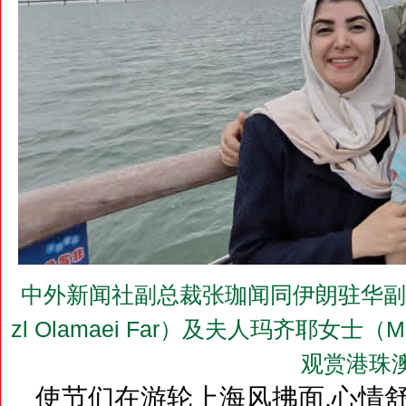
中外新闻社副总裁张珈闻同伊朗驻华副大使
zl Olamaei Far）及夫人玛齐耶女士（Ms.
观赏港珠
使节们在游轮上海风拂面,心情舒