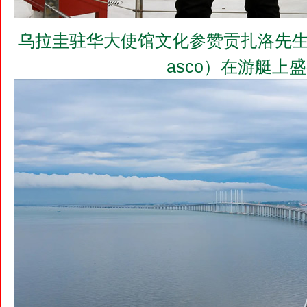
乌拉圭驻华大使馆文化参赞贡扎洛先生（Mr.Gonz
asco）在游艇上