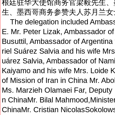
根廷驻华大使馆商务官梁毅先生、
生、墨西哥商务参赞夫人苏月兰女
The delegation included Ambassa
E. Mr. Peter Lizak, Ambassador of
Busuttil, Ambassador of Argentina
riel Suárez Salvia and his wife Mr
uárez Salvia, Ambassador of Namib
Kaiyamo and his wife Mrs. Loid
of Mission of Iran in China Mr. Abo
Ms. Marzieh Olamaei Far, Deputy H
n ChinaMr. Bilal Mahmood,Ministe
ChinaMr. Cristian NicolasSokolows