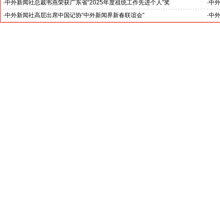
罗斯文化中心主任吴丹娜女士: “中俄关系稳如泰山坚如磐石”
·
中外新闻社总裁韦燕荣获广东省“2025年度祖统工作先进个人”奖
·
中
·
中外新闻社高层出席中国记协“中外新闻界新春联谊会”
·
中外