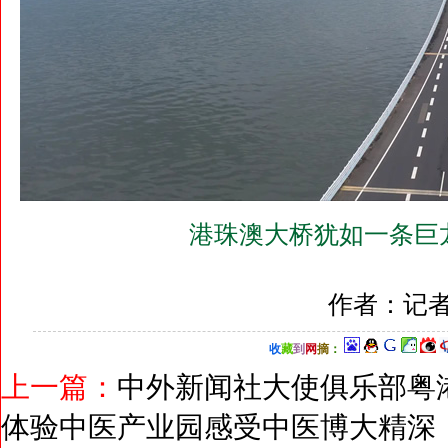
港珠澳大桥犹如一条巨
作者：记者
收
藏
到
网
摘
：
上一篇：
中外新闻社大使俱乐部粤
体验中医产业园感受中医博大精深