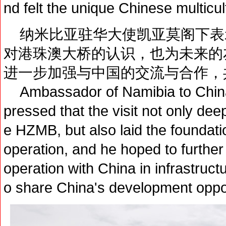
nd felt the unique Chinese multicul
纳米比亚驻华大使凯亚莫阁下表
对港珠澳大桥的认识，也为未来的
进一步加强与中国的交流与合作，
Ambassador of Namibia to China
pressed that the visit not only de
e HZMB, but also laid the foundatio
operation, and he hoped to furthe
operation with China in infrastruct
o share China's development oppor