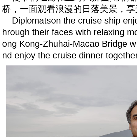
桥，一面观看浪漫的日落美景，享
Diplomatson the cruise ship enjo
hrough their faces with relaxing m
ong Kong-Zhuhai-Macao Bridge wit
nd enjoy the cruise dinner together.