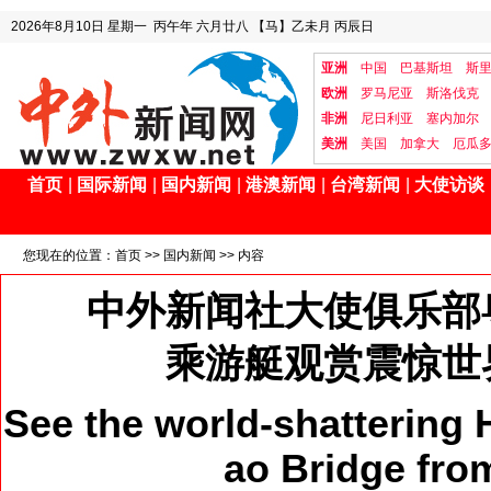
2026年8月10日
星期一
丙午年 六月廿八
【马】乙未月 丙辰日
亚洲
中国
巴基斯坦
斯
欧洲
罗马尼亚
斯洛伐克
非洲
尼日利亚
塞内加尔
美洲
美国
加拿大
厄瓜
首页
|
国际新闻
|
国内新闻
|
港澳新闻
|
台湾新闻
|
大使访谈
您现在的位置：
首页
>>
国内新闻
>> 内容
中外新闻社大使俱乐部
乘游艇观赏震惊世
See the world-shatterin
ao Bridge fro