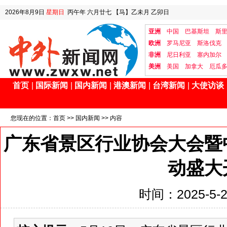
2026年8月9日
星期日
丙午年 六月廿七
【马】乙未月 乙卯日
亚洲
中国
巴基斯坦
斯
欧洲
罗马尼亚
斯洛伐克
非洲
尼日利亚
塞内加尔
美洲
美国
加拿大
厄瓜
首页
|
国际新闻
|
国内新闻
|
港澳新闻
|
台湾新闻
|
大使访谈
您现在的位置：
首页
>>
国内新闻
>> 内容
广东省景区行业协会大会暨
动盛大
时间：2025-5-22