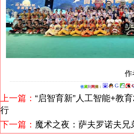
作
收
藏
到
网
摘
：
上一篇：
“启智育新”人工智能+教育
行
下一篇：
魔术之夜：萨夫罗诺夫兄