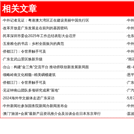
相关文章
·
中外记者见证：粤港澳大湾区正在建设美丽中国先行区
·
中
·
改革开放是广东发展走在前列的基因密码
·
中外
--中外新闻社2026全国两会报道之四
·
民革深圳市委会2025年工作总结表彰大会召开
·
仓东
--
·
五座粮仓的书店：乡村全面振兴的典范
·
中外
--中外新闻社参加海外华文媒体广东江门采访之三
--
·
侨都江门：令世界触手可及
·
中
--中外新闻社参加海外华文媒体广东江门采访之一
酒店
·
广东玄武山景区焕新升级
·
“雨
·
台山：构建“金三角”交流平台 推动侨联创新发展新局面
·
根-
·
领略岭南文化精髓--精美碉楼建筑
·
恩平
·
侨都江门：令世界触手可及
·
广
·
见证钟南山团队多项研究成果“落地”
·
广
·
2024海外华文媒体走进广东采访
·
5月
·
中外新闻社参加国务院新闻办新闻发布会
·
中外
·
澳门“旅游+会展”最新产品资讯推介会及洽谈会在日本东京举行
·
荔波