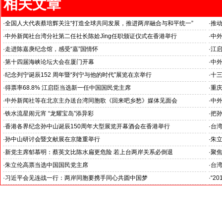
相关文章
·
全国人大代表蔡培辉关注“打造全球共同发展，推进两岸融合与和平统一”
·
推
聚焦
·
中外新闻社台湾分社第二任社长陈姶Jìng任职颁证仪式在香港举行
·
中
鸠山
·
走进陈嘉庚纪念馆，感受“嘉”国情怀
·
江
臣会
·
第十四届海峡论坛大会在厦门开幕
·
中
·
纪念列宁诞辰152 周年暨“列宁与他的时代”展览在京举行
·
十
·
得票率68.8% 江启臣当选新一任中国国民党主席
·
重庆
·
中外新闻社等在北京主办送台湾同胞歌《回来吧乡愁》媒体见面会
·
中
·
铁水流星闹元宵 “龙耀宝岛”添异彩
·
把
·
香港各界纪念孙中山诞辰150周年大型展览开幕酒会在香港举行
·
台
·
孙中山研讨会暨文献展在京隆重举行
·
朱
·
新党主席郁慕明：蔡英文比陈水扁更危险 若上台两岸关系必倒退
·
聚焦
·
朱立伦高票当选中国国民党主席
·
台湾
·
习近平会见连战一行：两岸同胞要携手同心共圆中国梦
·
“2