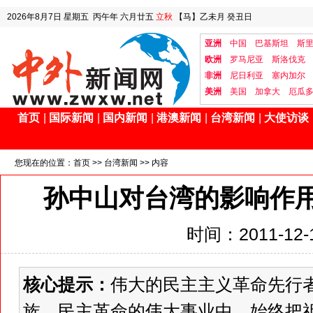
2026年8月7日
星期五
丙午年 六月廿五
立秋
【马】乙未月 癸丑日
亚洲
中国
巴基斯坦
斯
欧洲
罗马尼亚
斯洛伐克
非洲
尼日利亚
塞内加尔
美洲
美国
加拿大
厄瓜
首页
|
国际新闻
|
国内新闻
|
港澳新闻
|
台湾新闻
|
大使访谈
您现在的位置：
首页
>>
台湾新闻
>> 内容
孙中山对台湾的影响作用
时间：2011-12-1
核心提示：
伟大的民主主义革命先行
族、民主革命的伟大事业中，始终把