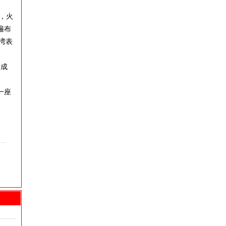
，火
遍布
湾表
出成
一座