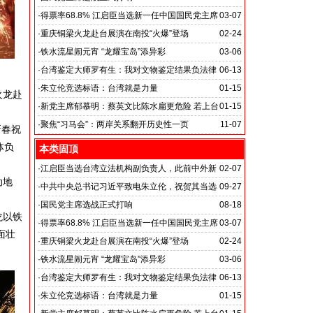
·
得票率68.8% 江启臣当选新一任中国国民党主席
03-07
·
重庆铜梁火龙赴台展演在南投“火爆”登场
02-24
·
铁水流星闹元宵 “龙耀宝岛”添异彩
03-06
·
台湾鉴定大师罗有生：我对文物鉴定结果负法律
06-13
责任
·
朱立伦竞选标语：台湾就是力量
01-15
火龙赴
·
新党主席郁慕明：蔡英文比陈水扁更危险 若上台
01-15
两岸关系必倒退
·
聚焦“习马会”：两岸关系翻开历史性一页
11-07
新春祝
体负
本类固顶
·
江启臣当选台湾立法机构副负责人，此前中外新
02-07
动地
闻社总裁韦燕在台湾同江启臣会面
·
中共中央总书记习近平致电朱立伦，祝贺其当选
09-27
中国国民党主席
·
国民党主席选战正式打响
08-18
龙以铁
·
得票率68.8% 江启臣当选新一任中国国民党主席
03-07
面壮
·
重庆铜梁火龙赴台展演在南投“火爆”登场
02-24
·
铁水流星闹元宵 “龙耀宝岛”添异彩
03-06
·
台湾鉴定大师罗有生：我对文物鉴定结果负法律
06-13
责任
·
朱立伦竞选标语：台湾就是力量
01-15