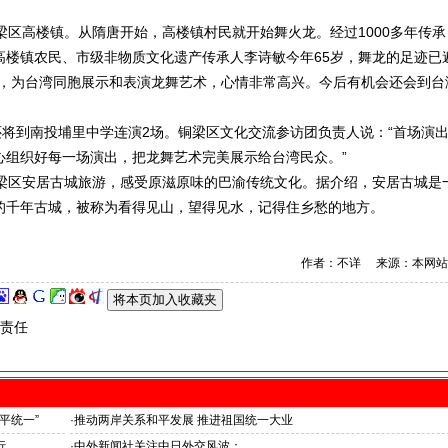
区高楼镇。从隋唐开始，高楼镇村民就开始舞火龙。经过1000多年传承
高楼镇农民、市级非物质文化遗产传承人李诗敏今年65岁，舞龙的足迹已
亲，为台湾同胞展示和表演龙舞艺术，心情非常高兴。今后有机会还会到台
将到南投埔里中学连演2场。铜梁区文化交流参访团负责人说：“首场演
心组织好每一场演出，把龙舞艺术完美展示给台湾民众。”
区安居古城旅游，感受原滋原味的巴渝传统文化。据介绍，安居古城是
的千年古城，被称为看得见山，望得见水，记得住乡愁的地方。
作者：不详 来源：本网站
责任
平统一”
·
推动两岸关系和平发展 推进祖国统一大业
聚焦十四届全国人大四次会议台湾代表团
行
·
中外新闻社关注中日外交风波：