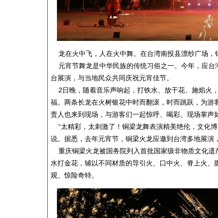
龙在火中飞，人在火中舞。在台湾南投县漂纱广场，
元宵节舞龙是中华民族的传统习俗之一。今年，应台湾
台展演，与当地民众共同庆祝元宵佳节。
2日晚，随着音乐声响起，打铁水、放干花、施焰火，
福。两条长龙在火树银花中时而翻滚，时而跳跃，为游
责人也来到现场，与游客们一起惊呼、喝彩。现场掌声
“太精彩，太刺激了！铜梁龙舞表演精美绝伦，文化博
说。据悉，去年元宵节，铜梁火龙应邀到台湾多地展演，
重庆铜梁火龙被国务院列入首批国家级非物质文化遗产
水打金花，辅以不同材质的导引火、口中火、脊上火、
观、惊险奇特。