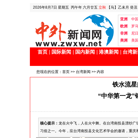
2026年8月7日
星期五
丙午年 六月廿五
立秋
【马】乙未月 癸丑
亚洲
中
欧洲
罗
非洲
尼
美洲
美
首页
|
国际新闻
|
国内新闻
|
港澳新闻
|
台湾新
您现在的位置：
首页
>>
台湾新闻
>> 内容
铁水流星
“中华第一龙
核心提示：
龙在火中飞，人在火中舞。在台湾南投县漂纱广
习俗之一。今年，应台湾南投县文化艺术学会的邀请，重庆和