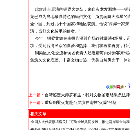
此次赴台展演的铜梁火龙队，来自火龙发源地——铜梁
龙已成为当地最具特色的民俗文化。负责玩舞火流星的
全中国，到过几十个国家和地区表演。他说“两岸一家
演，当好文化传承的使者。”
今年，铜梁龙舞在南投县漂纱广场连续展演4场后，还
功，受到台湾民众的喜爱和热捧，我们将再接再厉，精
铜梁区文化交流参访团负责人还邀请海内外游客来铜梁
集悠久文化底蕴、丰富文物古迹、优美自然风光于一体
收
藏
到
网
摘
：
上一篇：
台湾鉴定大师罗有生：我对文物鉴定结果负法律
下一篇：
重庆铜梁火龙赴台展演在南投“火爆”登场
相关文章
·
全国人大代表蔡培辉关注“打造全球共同发展，推进两岸融合与和
·
中外新闻社台湾分社第二任社长陈姶Jìng任职颁证仪式在香港举