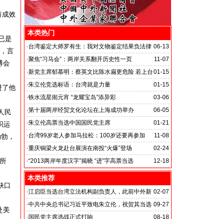
有成效
本类热门
已是
·
台湾鉴定大师罗有生：我对文物鉴定结果负法律
06-13
履，言
责任
·
聚焦“习马会”：两岸关系翻开历史性一页
11-07
博会
·
新党主席郁慕明：蔡英文比陈水扁更危险 若上台
01-15
两岸关系必倒退
·
朱立伦竞选标语：台湾就是力量
01-15
进了他
·
铁水流星闹元宵 “龙耀宝岛”添异彩
03-06
·
第十届两岸经贸文化论坛在上海成功举办
06-05
人民
·
朱立伦高票当选中国国民党主席
01-21
织运
·
台湾99岁老人参加马拉松：100岁还要再参加
11-08
勃勃，
·
重庆铜梁火龙赴台展演在南投“火爆”登场
02-24
所
·
“2013两岸年度汉字”揭晓 “进”字高票当选
12-18
本类推荐
缺口
·
江启臣当选台湾立法机构副负责人，此前中外新
02-07
闻社总裁韦燕在台湾同江启臣会面
·
中共中央总书记习近平致电朱立伦，祝贺其当选
09-27
赴美
中国国民党主席
·
国民党主席选战正式打响
08-18