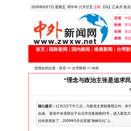
2026年8月7日
星期五
丙午年 六月廿五
立秋
【马】乙未月 癸丑
亚洲
中
欧洲
罗
非洲
尼
美洲
美
首页
|
国际新闻
|
国内新闻
|
港澳新闻
|
台湾新
您现在的位置：
首页
>>
台湾新闻
>> 内容
“理念与政治主张是追求民
核心提示：
12月2日下午三点，与新党主席郁慕明之约，
会谈。 新党中央党部位于台北市光复南路65号，进入新党
社的老朋友了，2009年5月在首届“海峡论坛”上...