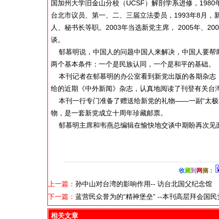
国加州大学旧金山分校（UCSF）解剖学系进修，1980年
台北市议员、第一、二、三届立法委员，1993年8月
人、秘书长等职。2003年当选新党主席， 2005年、
谈。
郁慕明说，中国人的问题中国人来解决，中国人要帮助中
两个基本条件：一个是民族认同，一个是和平的基础。
本刊记者在郁慕明的办公室看到新党出版的各期杂志，
给的近期《中外新闻》杂志，认真地阅读了刊登有关台
本刊一行专门准备了赠送给新党的礼物——一副“太极
物，是一套新党成立十周年珍藏邮票。
郁慕明主席和韦燕总编辑在愉快地交谈中期盼再次见
收
藏
到
网
摘
：
上一篇：
孙中山对台湾的影响作用-- 访台北国父纪念馆
下一篇：
蓝营民众誉为的“精神堡垒” --本刊高层拜会国
相关文章