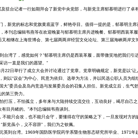
层及驻台记者一行如期拜会了新党中央党部，与新党主席郁慕明进行了卓
门，新党的标志和党旗黄底蓝字，鲜艳夺目。值得一提的是，郁慕明主席
”上，本刊总编辑韦燕等在欢迎晚宴与郁慕明主席共进晚餐。郁慕明西装革
后又相继在上海世博会、第七届两两岸经贸文化论坛、第三届海峡两岸文
到台湾了，感觉如何？”郁慕明主席仍是西装革履，面带微笑地把我们引
采访一直是我们的愿望。”
8月22日举行了成立大会并讨论通过了党章。党章明确规定，新党是以“让
，则以“议会”为中心、民意为依归、选举为方法，并以民选公职人员为组
国大”委员会及岛内竞选与发展委员会的召集人担任。新党成立后，生气
坛的第三势力。
怕打压，不怕孤立，多年来与大陆持续交流交往，互动良好，竭尽自己之
众有目共睹的。”本刊总编辑韦燕谈到。
不能只会攻，也不能只会守，要懂得在守的策略之下，一旦发现对方的
：“新党虽小，义不容辞”，我们为之钦佩。
郁元英到台湾。1969年国防医学院药学系暨生物形态研究所毕业、1971年