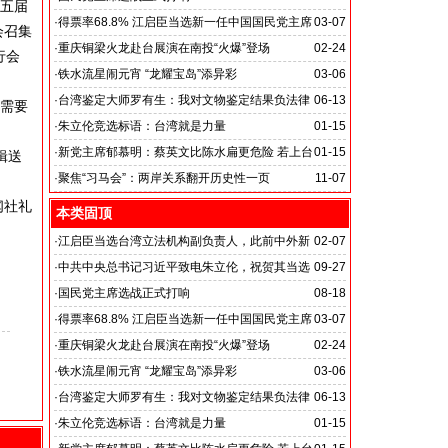
、五届
·
得票率68.8% 江启臣当选新一任中国国民党主席
03-07
会召集
·
重庆铜梁火龙赴台展演在南投“火爆”登场
02-24
行会
·
铁水流星闹元宵 “龙耀宝岛”添异彩
03-06
·
台湾鉴定大师罗有生：我对文物鉴定结果负法律
06-13
”需要
责任
·
朱立伦竞选标语：台湾就是力量
01-15
·
新党主席郁慕明：蔡英文比陈水扁更危险 若上台
01-15
辑送
两岸关系必倒退
·
聚焦“习马会”：两岸关系翻开历史性一页
11-07
闻社礼
本类固顶
·
江启臣当选台湾立法机构副负责人，此前中外新
02-07
闻社总裁韦燕在台湾同江启臣会面
·
中共中央总书记习近平致电朱立伦，祝贺其当选
09-27
中国国民党主席
·
国民党主席选战正式打响
08-18
·
得票率68.8% 江启臣当选新一任中国国民党主席
03-07
·
重庆铜梁火龙赴台展演在南投“火爆”登场
02-24
·
铁水流星闹元宵 “龙耀宝岛”添异彩
03-06
·
台湾鉴定大师罗有生：我对文物鉴定结果负法律
06-13
责任
·
朱立伦竞选标语：台湾就是力量
01-15