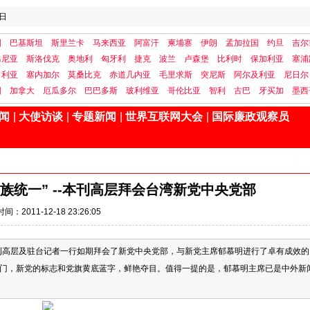
日
国
巴基斯坦
斯里兰卡
马来西亚
阿富汗
柬埔寨
伊朗
孟加拉国
约旦
吉尔
马尼亚
斯洛伐克
奥地利
匈牙利
捷克
波兰
卢森堡
比利时
保加利亚
塞浦
日利亚
塞内加尔
莫桑比克
赤道几内亚
毛里求斯
突尼斯
阿尔及利亚
尼日尔
国
加拿大
厄瓜多尔
巴巴多斯
玻利维亚
哥伦比亚
智利
古巴
牙买加
墨西
闻
|
大使访谈
|
专题新闻
|
世界互联网大会
|
国际廉政观察员
族统一” --本刊高层拜会台湾新党中央党部
时间：2011-12-18 23:26:05
本刊高层及驻台记者一行如期拜会了新党中央党部，与新党主席郁慕明进行了卓有成效的
大门，新党的标志和党旗黄底蓝字，鲜艳夺目。值得一提的是，郁慕明主席已是中外新