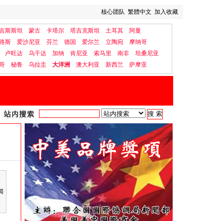
核心团队
繁體中文
加入收藏
吉斯斯坦
蒙古
卡塔尔
塔吉克斯坦
土耳其
阿曼
路斯
爱沙尼亚
芬兰
德国
爱尔兰
立陶宛
摩纳哥
卢旺达
乌干达
加纳
肯尼亚
索马里
南非
坦桑尼亚
哥
秘鲁
乌拉圭
大洋洲
澳大利亚
新西兰
萨摩亚
闻