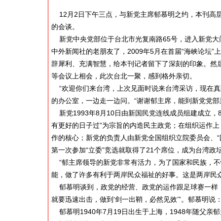
12月2日下午三点，与新党主席郁慕明之约，本刊高
的会谈。
新党中央党部位于台北市光复南路65号，进入新党大
中外新闻社的老朋友了，2009年5月在首届“海峡论坛
辞犀利、充满智慧，给本刊记者留下了深刻的印象。然
等会议上相会，此次台北一聚，感到格外亲切。
“欢迎你们来台湾，上次见面时说来台湾采访，现在真
的办公室，一边走一边问。“谢谢郁主席，能到新党党部
新党1993年8月10日由新国民党连线成员组建成立，
有更好的日子过”为宗旨的内造民主政党；在组织运作上
作的核心；新党的负责人由新党全国组织立院委员会、“
第一次参加“立委”竞选就取得了21个席位，成为台湾政
“郁主席领导的新党非常有活力，为了国家和民族，不
能，做了许多有利于两岸民众福祉的好事。这是两岸民
郁慕明谈到，政党的经营、政党的运作跟足球赛一样，
就要迅速出击，做到‘剑一出鞘，必然见效’”。郁慕明说
郁慕明1940年7月19日出生于上海，1948年随父亲