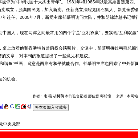
被评为“中华民国十大杰出青年”。 1981年和1985年以最高票当选第四
，新党成立，脱离国民党，加入新党。任新党立法院党团召集人、新党全委
2007年连任。2005年7月，新党主席郁慕明访问大陆，并和胡锦涛总书记举
国人，现在两岸之间最常用的四个字是“互利双赢”，要实现“互利双赢
桌上放着他和香港特首曾荫权会谈照片，交谈中，郁慕明接过韦燕总编
湾的文章，对本刊的报道提出了一些意见和建议。
和谐鱼”书画，旨意是两岸有和平就能合作。郁慕明主席也回赠了中外新
面的机会。
作者：韦 燕 胡树萌 本刊驻台记者 廖佳音 邱柏懷 来源：本网站
民党中央党部