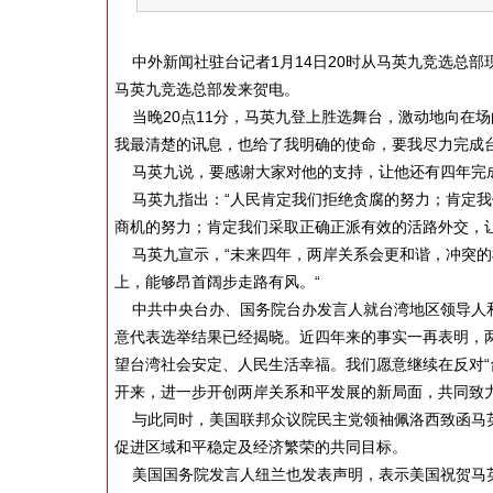
中外新闻社驻台记者1月14日20时从马英九竞选总
马英九竞选总部发来贺电。
当晚20点11分，马英九登上胜选舞台，激动地向在场
我最清楚的讯息，也给了我明确的使命，要我尽力完成台
马英九说，要感谢大家对他的支持，让他还有四年完
马英九指出：“人民肯定我们拒绝贪腐的努力；肯定我
商机的努力；肯定我们采取正确正派有效的活路外交，
马英九宣示，“未来四年，两岸关系会更和谐，冲突的
上，能够昂首阔步走路有风。“
中共中央台办、国务院台办发言人就台湾地区领导人和
意代表选举结果已经揭晓。近四年来的事实一再表明，
望台湾社会安定、人民生活幸福。我们愿意继续在反对“
开来，进一步开创两岸关系和平发展的新局面，共同致
与此同时，美国联邦众议院民主党领袖佩洛西致函马英
促进区域和平稳定及经济繁荣的共同目标。
美国国务院发言人纽兰也发表声明，表示美国祝贺马英