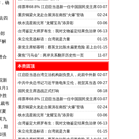
作，确
·
得票率68.8% 江启臣当选新一任中国国民党主席
03-07
·
重庆铜梁火龙赴台展演在南投“火爆”登场
02-24
去四
·
铁水流星闹元宵 “龙耀宝岛”添异彩
03-06
·
台湾鉴定大师罗有生：我对文物鉴定结果负法律
06-13
一郎
责任
·
朱立伦竞选标语：台湾就是力量
01-15
平解
·
新党主席郁慕明：蔡英文比陈水扁更危险 若上台
01-15
两岸关系必倒退
·
聚焦“习马会”：两岸关系翻开历史性一页
11-07
进合
。
本类固顶
·
江启臣当选台湾立法机构副负责人，此前中外新
02-07
院新
闻社总裁韦燕在台湾同江启臣会面
·
中共中央总书记习近平致电朱立伦，祝贺其当选
09-27
月1
中国国民党主席
·
国民党主席选战正式打响
08-18
中胜
·
得票率68.8% 江启臣当选新一任中国国民党主席
03-07
总裁韦
·
重庆铜梁火龙赴台展演在南投“火爆”登场
02-24
室夏
·
铁水流星闹元宵 “龙耀宝岛”添异彩
03-06
英九
·
台湾鉴定大师罗有生：我对文物鉴定结果负法律
06-13
，期
责任
·
朱立伦竞选标语：台湾就是力量
01-15
和强