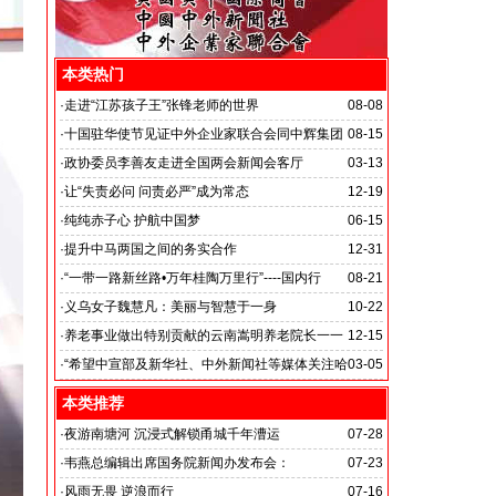
本类热门
·
走进“江苏孩子王”张锋老师的世界
08-08
·
十国驻华使节见证中外企业家联合会同中辉集团
08-15
签署战略合作备忘录
·
政协委员李善友走进全国两会新闻会客厅
03-13
·
让“失责必问 问责必严”成为常态
12-19
·
纯纯赤子心 护航中国梦
06-15
·
提升中马两国之间的务实合作
12-31
马达加斯加总统埃里会见中国艺术银行董事长、中外新
·
“一带一路新丝路•万年桂陶万里行”----国内行
08-21
闻社社务会主席徐志强先生并达成多项合作协议
·
义乌女子魏慧凡：美丽与智慧于一身
10-22
·
养老事业做出特别贡献的云南嵩明养老院长一一
12-15
李丽琼
·
“希望中宣部及新华社、中外新闻社等媒体关注哈
03-05
尔滨的发展”
本类推荐
·
夜游南塘河 沉浸式解锁甬城千年漕运
07-28
·
韦燕总编辑出席国务院新闻办发布会：
07-23
关注海关总署“十五五”时期守好国门安全
·
风雨无畏 逆浪而行
07-16