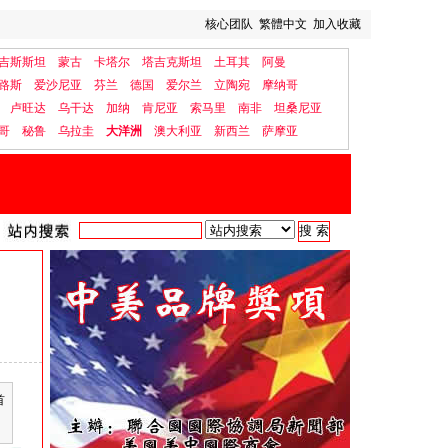
核心团队
繁體中文
加入收藏
吉斯斯坦
蒙古
卡塔尔
塔吉克斯坦
土耳其
阿曼
路斯
爱沙尼亚
芬兰
德国
爱尔兰
立陶宛
摩纳哥
卢旺达
乌干达
加纳
肯尼亚
索马里
南非
坦桑尼亚
哥
秘鲁
乌拉圭
大洋洲
澳大利亚
新西兰
萨摩亚
首