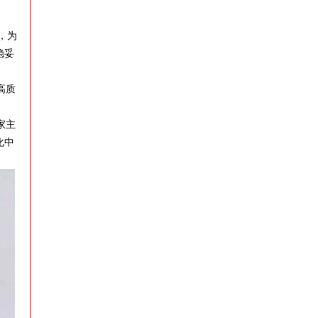
，为
稳妥
高质
家主
化中