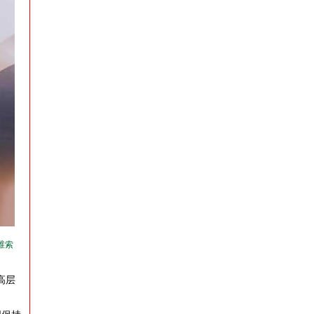
维索
高层