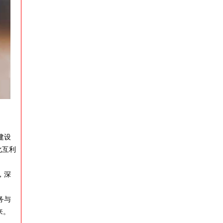
建设
化互利
，深
务与
来。