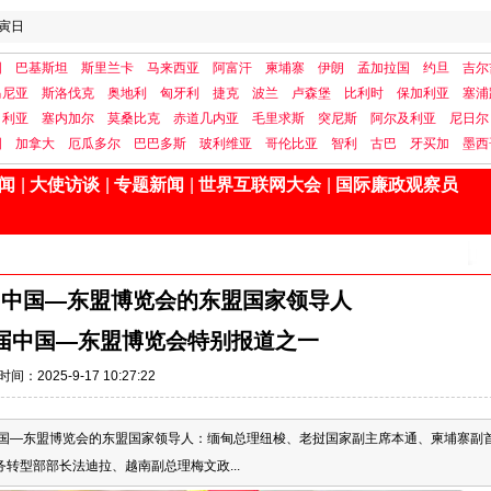
寅日
国
巴基斯坦
斯里兰卡
马来西亚
阿富汗
柬埔寨
伊朗
孟加拉国
约旦
吉尔
马尼亚
斯洛伐克
奥地利
匈牙利
捷克
波兰
卢森堡
比利时
保加利亚
塞浦
日利亚
塞内加尔
莫桑比克
赤道几内亚
毛里求斯
突尼斯
阿尔及利亚
尼日尔
国
加拿大
厄瓜多尔
巴巴多斯
玻利维亚
哥伦比亚
智利
古巴
牙买加
墨西
闻
|
大使访谈
|
专题新闻
|
世界互联网大会
|
国际廉政观察员
届中国—东盟博览会的东盟国家领导人
2届中国—东盟博览会特别报道之一
时间：2025-9-17 10:27:22
2届中国—东盟博览会的东盟国家领导人：缅甸总理纽梭、老挝国家副主席本通、柬埔寨副
转型部部长法迪拉、越南副总理梅文政...