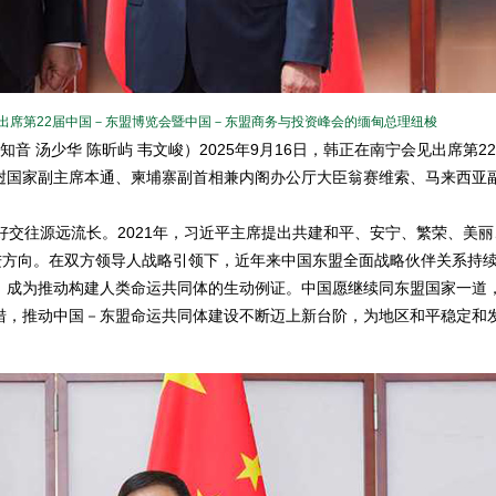
出席第22届中国－东盟博览会暨中国－东盟商务与投资峰会的缅甸总理纽梭
音 汤少华 陈昕屿 韦文峻）2025年9月16日，韩正在南宁会见出席第2
挝国家副主席本通、柬埔寨副首相兼内阁办公厅大臣翁赛维索、马来西亚
。
交往源远流长。2021年，习近平主席提出共建和平、安宁、繁荣、美丽
进方向。在双方领导人战略引领下，近年来中国东盟全面战略伙伴关系持
，成为推动构建人类命运共同体的生动例证。中国愿继续同东盟国家一道
措，推动中国－东盟命运共同体建设不断迈上新台阶，为地区和平稳定和