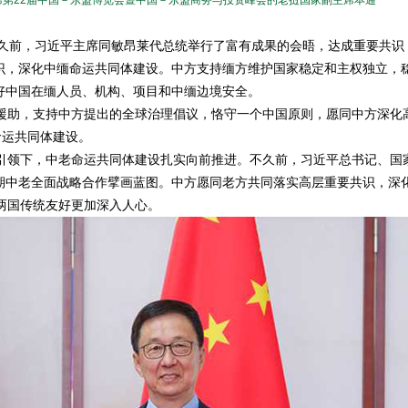
席第22届中国－东盟博览会暨中国－东盟商务与投资峰会的老挝国家副主席本通
久前，习近平主席同敏昂莱代总统举行了富有成果的会晤，达成重要共识
识，深化中缅命运共同体建设。中方支持缅方维护国家稳定和主权独立，
好中国在缅人员、机构、项目和中缅边境安全。
助，支持中方提出的全球治理倡议，恪守一个中国原则，愿同中方深化
命运共同体建设。
领下，中老命运共同体建设扎实向前推进。不久前，习近平总书记、国
期中老全面战略合作擘画蓝图。中方愿同老方共同落实高层重要共识，深
两国传统友好更加深入人心。