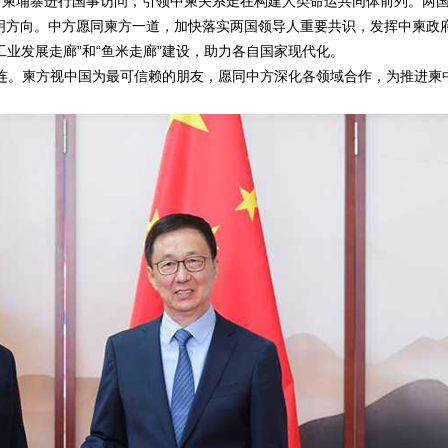
柬埔寨进行国事访问，引领中柬关系走在构建人类命运共同体前列。两
明方向。中方愿同柬方一道，加快落实两国领导人重要共识，发挥中柬政
工业发展走廊”和“鱼米走廊”建设，助力各自国家现代化。
。柬方视中国为最可信赖的朋友，愿同中方深化各领域合作，为推进柬