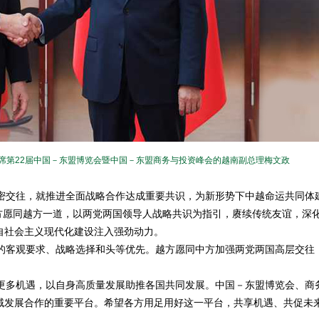
席第22届中国－东盟博览会暨中国－东盟商务与投资峰会的越南副总理梅文政
交往，就推进全面战略合作达成重要共识，为新形势下中越命运共同体
中方愿同越方一道，以两党两国领导人战略共识为指引，赓续传统友谊，深
自社会主义现代化建设注入强劲动力。
客观要求、战略选择和头等优先。越方愿同中方加强两党两国高层交往
多机遇，以自身高质量发展助推各国共同发展。中国－东盟博览会、商
域发展合作的重要平台。希望各方用足用好这一平台，共享机遇、共促未