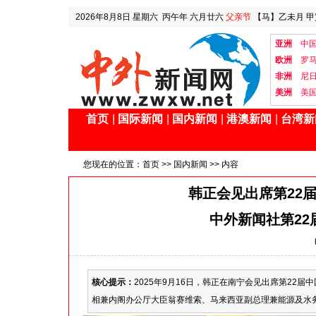
2026年8月8日
星期六
丙午年 六月廿六
父亲节
【马】乙未月 甲
亚洲
中
欧洲
罗
非洲
尼
美洲
美
首页
|
国际新闻
|
国内新闻
|
港澳新闻
|
台湾新
您现在的位置：
首页
>>
国内新闻
>> 内容
韩正会见出席第22
中外新闻社第2
核心提示：
2025年9月16日，韩正在南宁会见出席第2
相兼内阁办公厅大臣翁赛维索、马来西亚副总理兼能源及水务