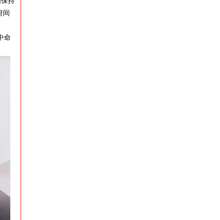
国保持
府间
中命