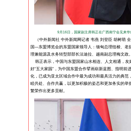
9月16日，国家副主席韩正在广西南宁会见来华
（中外新闻社 中外新闻网记者 韦燕 刘登臣 胡树萌 全知
国—东盟博览会的东盟国家领导人：缅甸总理纽梭、老
理兼能源及水务转型部部长法迪拉、越南副总理梅文政
韩正表示，中国与东盟国家山水相连、人文相通，友好
好“五大家园”，为中国东盟合作擘画崭新蓝图、指明前
化，已成为亚太区域合作中最为成功和最具活力的典范
睦共处、合作共赢，以更加积极的姿态和更加务实的举
繁荣作出更多贡献。