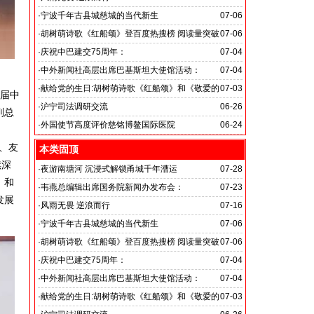
旭日应急救援队硬核抗巴“威风”护平安
·
宁波千年古县城慈城的当代新生
07-06
·
胡树萌诗歌《红船颂》登百度热搜榜 阅读量突破
07-06
数亿次 打破“曲高和寡”的传播困境
·
庆祝中巴建交75周年：
07-04
韦燕总裁同多国大使出席巴基斯坦驻华大使馆举办“芒果
·
中外新闻社高层出席巴基斯坦大使馆活动：
07-04
节”
医药、保健和生物科技职业技术教育与培训专题研讨会
·
献给党的生日:胡树萌诗歌《红船颂》和《敬爱的
07-03
2届中
党啊 我怎能不为你放声歌唱》
·
沪宁司法调研交流
06-26
副总
共探司法鉴定发展新路
·
外国使节高度评价慈铭博鳌国际医院
06-24
、友
本类固顶
续深
·
夜游南塘河 沉浸式解锁甬城千年漕运
07-28
，和
·
韦燕总编辑出席国务院新闻办发布会：
07-23
发展
关注海关总署“十五五”时期守好国门安全
·
风雨无畏 逆浪而行
07-16
旭日应急救援队硬核抗巴“威风”护平安
·
宁波千年古县城慈城的当代新生
07-06
·
胡树萌诗歌《红船颂》登百度热搜榜 阅读量突破
07-06
数亿次 打破“曲高和寡”的传播困境
·
庆祝中巴建交75周年：
07-04
韦燕总裁同多国大使出席巴基斯坦驻华大使馆举办“芒果
·
中外新闻社高层出席巴基斯坦大使馆活动：
07-04
节”
医药、保健和生物科技职业技术教育与培训专题研讨会
·
献给党的生日:胡树萌诗歌《红船颂》和《敬爱的
07-03