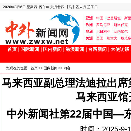
2026年8月6日
星期四
丙午年 六月廿四
【马】乙未月 壬子日
亚洲
中国
巴基斯坦
斯
欧洲
罗马尼亚
斯洛伐克
非洲
尼日利亚
塞内加尔
美洲
美国
加拿大
厄瓜
首页
|
国际新闻
|
国内新闻
|
港澳新闻
|
台湾新闻
|
大使访谈
您现在的位置：
首页
>>
国内新闻
>> 内容
马来西亚副总理法迪拉出席
马来西亚馆
中外新闻社第22届中国—
时间：2025-9-19