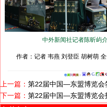
中外新闻社记者陈昕屿介
作者：记者 韦燕 刘登臣 胡树萌 
收
藏
到
网
摘
：
上一篇：
第22届中国—东盟博览
下一篇：
第22届中国—东盟博览