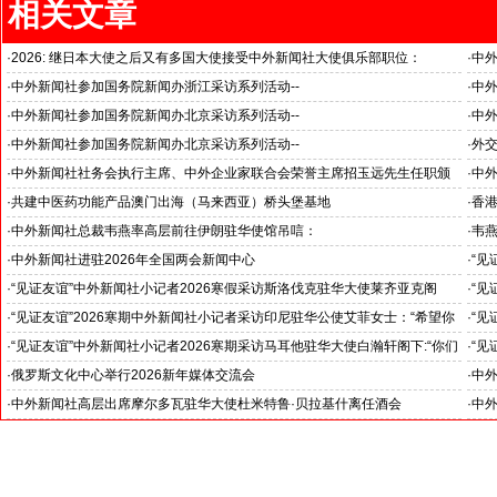
相关文章
·
2026: 继日本大使之后又有多国大使接受中外新闻社大使俱乐部职位：
·
中
国之交在于民相亲, 民相亲在于心相通
·
中外新闻社参加国务院新闻办浙江采访系列活动--
·
中外
推动科技创新和产业创新深度融合
“科
·
中外新闻社参加国务院新闻办北京采访系列活动--
·
中外
见证科技创新和产业创新高质量发展
小米
·
中外新闻社参加国务院新闻办北京采访系列活动--
·
外
北京人形机器人创新中心打造具有全球影响力的应用示范高地
·
中外新闻社社务会执行主席、中外企业家联合会荣誉主席招玉远先生任职颁
·
中
证仪式在香港举行
·
共建中医药功能产品澳门出海（马来西亚）桥头堡基地
·
香港
·
中外新闻社总裁韦燕率高层前往伊朗驻华使馆吊唁：
·
韦
对哈梅内伊最高领袖遇难表示沉痛哀悼
·
中外新闻社进驻2026年全国两会新闻中心
·
“见
斯洛
·
“见证友谊”中外新闻社小记者2026寒假采访斯洛伐克驻华大使莱齐亚克阁
·
“见
官)”
下：“希望斯中两国青少年成为推动中斯关系开启新篇章”
十分
·
“见证友谊”2026寒期中外新闻社小记者采访印尼驻华公使艾菲女士：“希望你
·
“见
们将来成为印尼和中国文化交流的使者”
奥阁
·
“见证友谊”中外新闻社小记者2026寒期采访马耳他驻华大使白瀚轩阁下:“你们
·
“见
就是中国未来的新闻发言人”
罗斯
·
俄罗斯文化中心举行2026新年媒体交流会
·
中外
·
中外新闻社高层出席摩尔多瓦驻华大使杜米特鲁·贝拉基什离任酒会
·
中外