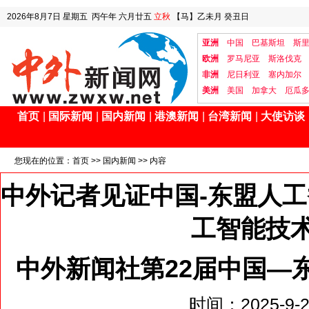
2026年8月7日
星期五
丙午年 六月廿五
立秋
【马】乙未月 癸丑日
亚洲
中国
巴基斯坦
斯
欧洲
罗马尼亚
斯洛伐克
非洲
尼日利亚
塞内加尔
美洲
美国
加拿大
厄瓜
首页
|
国际新闻
|
国内新闻
|
港澳新闻
|
台湾新闻
|
大使访谈
您现在的位置：
首页
>>
国内新闻
>> 内容
中外记者见证中国-东盟人
工智能技
中外新闻社第22届中国—
时间：2025-9-20