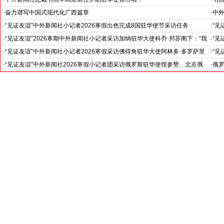
对哈梅内伊最高领袖遇难表示沉痛哀悼
·
奋力谱写中国式现代化广西篇章
·
中外
--中外新闻社2026全国两会报道之三
·
“见证友谊”中外新闻社小记者2026寒假出色完成8国驻华使节采访任务
·
“见
斯洛伐克驻华大使莱齐亚克阁下为小记者们颁发“优秀小记者(优秀小小外交
下：
·
“见证友谊”2026寒期中外新闻社小记者采访加纳驻华大使科乔·邦苏阁下：“我
·
“见
官)”证书
十分享受在中国的时光……”
们将
·
“见证友谊”中外新闻社小记者2026寒假采访佛得角驻华大使阿林多·多罗萨里
·
“见
奥阁下: 期待两国青少年成为发展中佛友好关系新的动力
就是
·
“见证友谊”中外新闻社2026寒假小记者团采访俄罗斯驻华使馆参赞、北京俄
·
俄罗
罗斯文化中心主任吴丹娜女士: “中俄关系稳如泰山坚如磐石”