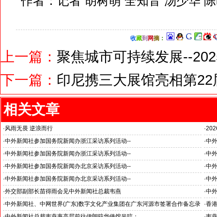
作者：记者 胡树萌 全知音 汤少华 
收
藏
到
网
摘
：
上一篇：
聚焦城市可持续发展--2
下一篇：
印尼携三大展馆亮相第2
相关文章
·
风雨无畏 逆浪而行
·
20
旭日应急救援队硬核抗巴“威风”护平安
国之
·
中外新闻社参加国务院新闻办浙江采访系列活动--
·
中
杭州大学人工智能领域取得创造性成就
·
中外新闻社参加国务院新闻办浙江采访系列活动--
·
中外
推动科技创新和产业创新深度融合
“科
·
中外新闻社参加国务院新闻办北京采访系列活动--
·
中外
见证科技创新和产业创新高质量发展
小米
·
中外新闻社参加国务院新闻办北京采访系列活动--
·
中
北京人形机器人创新中心打造具有全球影响力的应用示范高地
·
外交部副部长苗得雨会见中外新闻社总裁韦燕
·
中
证仪
·
中外新闻社、中网世界(广东)数字文化产业集团在广东河源市签署合作备忘录
·
香港
·
中外新闻社总裁韦燕率高层前往伊朗驻华使馆吊唁：
·
韦