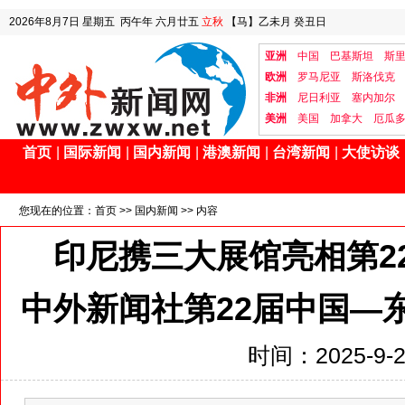
2026年8月7日
星期五
丙午年 六月廿五
立秋
【马】乙未月 癸丑日
亚洲
中国
巴基斯坦
斯
欧洲
罗马尼亚
斯洛伐克
非洲
尼日利亚
塞内加尔
美洲
美国
加拿大
厄瓜
首页
|
国际新闻
|
国内新闻
|
港澳新闻
|
台湾新闻
|
大使访谈
您现在的位置：
首页
>>
国内新闻
>> 内容
印尼携三大展馆亮相第2
中外新闻社第22届中国—
时间：2025-9-21