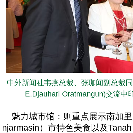
中外新闻社韦燕总裁、张珈闻副总裁同印
E.Djauhari Oratmangu
魅力城市馆：则重点展示南加里曼
njarmasin）市特色美食以及Tana