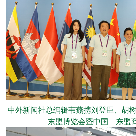
中外新闻社总编辑韦燕携刘登臣、胡树
东盟博览会暨中国—东盟