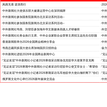
·
风雨无畏 逆浪而行
·
20
旭日应急救援队硬核抗巴“威风”护平安
国之
·
中外新闻社大使俱乐部大健康运营中心在深圳揭牌
·
中外
推动
·
中外新闻社参加国务院新闻办北京采访系列活动--
·
中外
“科技创新和产业创新”中外记者见面会
见证
·
中外新闻社参加国务院新闻办北京采访系列活动--
·
中外
小米汽车超越国际品牌
北京
·
中外新闻社韦燕、刘登臣参加海外华文新媒体高级人才研修班
·
外
·
中外新闻社社务会执行主席、中外企业家联合会荣誉主席招玉远先生任职颁
·
中
证仪式在香港举行
·
香港新闻联举办2026全国两会精神分享会
·
中
对哈
·
韦燕总裁同多国大使出席加纳国庆日招待会
·
奋
--
·
中外新闻社进驻2026年全国两会新闻中心
·
“见
斯洛
·
“见证友谊”中外新闻社小记者2026寒假采访斯洛伐克驻华大使莱齐亚克阁
·
“见
官)”
下：“希望斯中两国青少年成为推动中斯关系开启新篇章”
十分
·
“见证友谊”2026寒期中外新闻社小记者采访印尼驻华公使艾菲女士：“希望你
·
“见
们将来成为印尼和中国文化交流的使者”
奥阁
·
“见证友谊”中外新闻社小记者2026寒期采访马耳他驻华大使白瀚轩阁下:“你们
·
“见
就是中国未来的新闻发言人”
罗斯
·
俄罗斯文化中心举行2026新年媒体交流会
·
中外