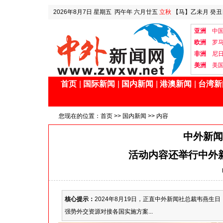
2026年8月7日
星期五
丙午年 六月廿五
立秋
【马】乙未月 癸丑
亚洲
中
欧洲
罗
非洲
尼
美洲
美
首页
|
国际新闻
|
国内新闻
|
港澳新闻
|
台湾新
您现在的位置：
首页
>>
国内新闻
>> 内容
中外新闻
活动内容还举行中外
核心提示：
2024年8月19日，正直中外新闻社总裁韦燕
强势外交资源对接各国实施方案...