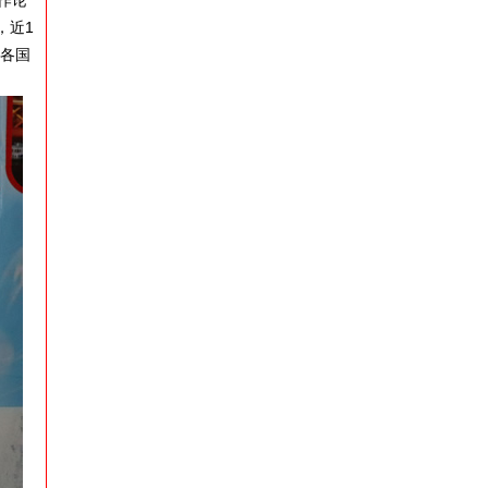
作论
，近1
接各国