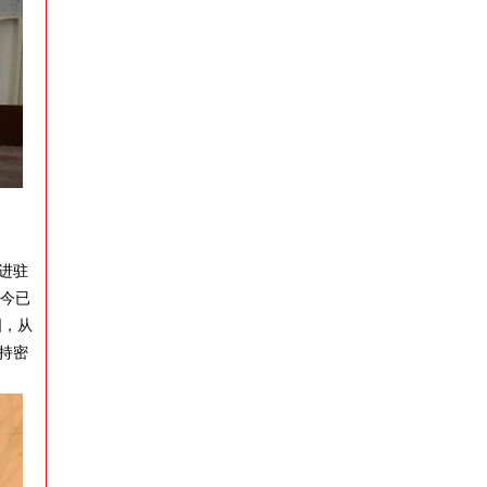
社进驻
至今已
国，从
持密