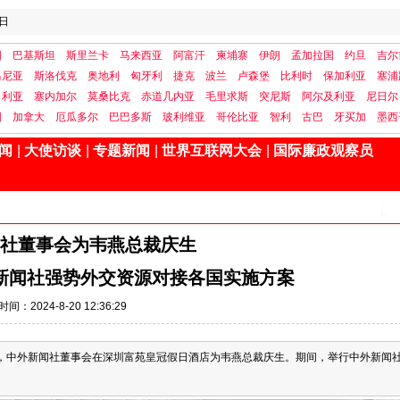
日
国
巴基斯坦
斯里兰卡
马来西亚
阿富汗
柬埔寨
伊朗
孟加拉国
约旦
吉尔
马尼亚
斯洛伐克
奥地利
匈牙利
捷克
波兰
卢森堡
比利时
保加利亚
塞浦
日利亚
塞内加尔
莫桑比克
赤道几内亚
毛里求斯
突尼斯
阿尔及利亚
尼日尔
国
加拿大
厄瓜多尔
巴巴多斯
玻利维亚
哥伦比亚
智利
古巴
牙买加
墨西
闻
|
大使访谈
|
专题新闻
|
世界互联网大会
|
国际廉政观察员
社董事会为韦燕总裁庆生
新闻社强势外交资源对接各国实施方案
时间：2024-8-20 12:36:29
生日，中外新闻社董事会在深圳富苑皇冠假日酒店为韦燕总裁庆生。期间，举行中外新闻