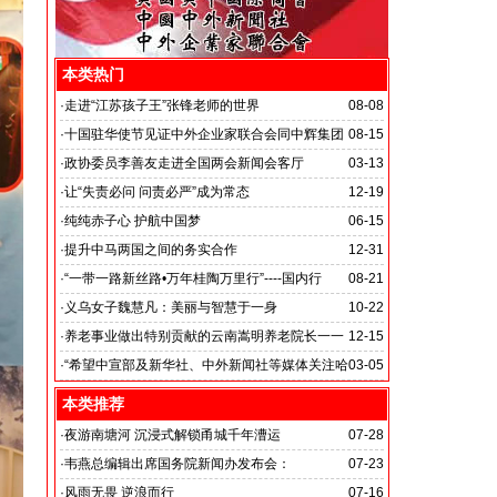
本类热门
·
走进“江苏孩子王”张锋老师的世界
08-08
·
十国驻华使节见证中外企业家联合会同中辉集团
08-15
签署战略合作备忘录
·
政协委员李善友走进全国两会新闻会客厅
03-13
·
让“失责必问 问责必严”成为常态
12-19
·
纯纯赤子心 护航中国梦
06-15
·
提升中马两国之间的务实合作
12-31
马达加斯加总统埃里会见中国艺术银行董事长、中外新
·
“一带一路新丝路•万年桂陶万里行”----国内行
08-21
闻社社务会主席徐志强先生并达成多项合作协议
·
义乌女子魏慧凡：美丽与智慧于一身
10-22
·
养老事业做出特别贡献的云南嵩明养老院长一一
12-15
李丽琼
·
“希望中宣部及新华社、中外新闻社等媒体关注哈
03-05
尔滨的发展”
本类推荐
·
夜游南塘河 沉浸式解锁甬城千年漕运
07-28
·
韦燕总编辑出席国务院新闻办发布会：
07-23
关注海关总署“十五五”时期守好国门安全
·
风雨无畏 逆浪而行
07-16