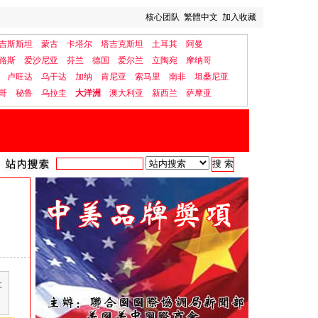
核心团队
繁體中文
加入收藏
吉斯斯坦
蒙古
卡塔尔
塔吉克斯坦
土耳其
阿曼
路斯
爱沙尼亚
芬兰
德国
爱尔兰
立陶宛
摩纳哥
卢旺达
乌干达
加纳
肯尼亚
索马里
南非
坦桑尼亚
哥
秘鲁
乌拉圭
大洋洲
澳大利亚
新西兰
萨摩亚
社