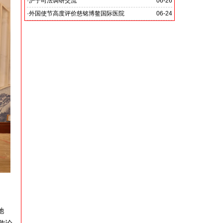
党啊 我怎能不为你放声歌唱》
·
沪宁司法调研交流
06-26
共探司法鉴定发展新路
·
外国使节高度评价慈铭博鳌国际医院
06-24
她