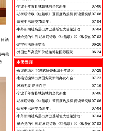
旭日应急救援队硬核抗巴“威风”护平安
·
宁波千年古县城慈城的当代新生
07-06
·
胡树萌诗歌《红船颂》登百度热搜榜 阅读量突破
07-06
数亿次 打破“曲高和寡”的传播困境
·
庆祝中巴建交75周年：
07-04
韦燕总裁同多国大使出席巴基斯坦驻华大使馆举办“芒果
·
中外新闻社高层出席巴基斯坦大使馆活动：
07-04
节”
医药、保健和生物科技职业技术教育与培训专题研讨会
·
献给党的生日:胡树萌诗歌《红船颂》和《敬爱的
07-03
假日酒
党啊 我怎能不为你放声歌唱》
·
沪宁司法调研交流
06-26
共探司法鉴定发展新路
·
外国使节高度评价慈铭博鳌国际医院
06-24
裁韦燕
先
本类固顶
·
夜游南塘河 沉浸式解锁甬城千年漕运
07-28
·
韦燕总编辑出席国务院新闻办发布会：
07-23
关注海关总署“十五五”时期守好国门安全
·
风雨无畏 逆浪而行
07-16
旭日应急救援队硬核抗巴“威风”护平安
·
宁波千年古县城慈城的当代新生
07-06
·
胡树萌诗歌《红船颂》登百度热搜榜 阅读量突破
07-06
数亿次 打破“曲高和寡”的传播困境
·
庆祝中巴建交75周年：
07-04
韦燕总裁同多国大使出席巴基斯坦驻华大使馆举办“芒果
·
中外新闻社高层出席巴基斯坦大使馆活动：
07-04
节”
医药、保健和生物科技职业技术教育与培训专题研讨会
·
献给党的生日:胡树萌诗歌《红船颂》和《敬爱的
07-03