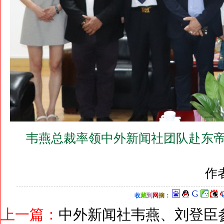
韦燕总裁率领中外新闻社团队赴东帝
作
收
藏
到
网
摘
：
上一篇：
中外新闻社韦燕、刘登臣