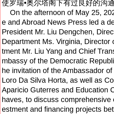
使罗瑞•奥尔塔阁下有过良好的沟
On the afternoon of May 25, 202
e and Abroad News Press led a del
President Mr. Liu Dengchen, Direct
Department Ms. Virginia, Director 
tment Mr. Liu Yang and Chief Tran
mbassy of the Democratic Republic
he invitation of the Ambassador of
Loro Da Silva Horta, as well as C
Aparicio Guterres and Education 
haves, to discuss comprehensive c
estment and financing projects b