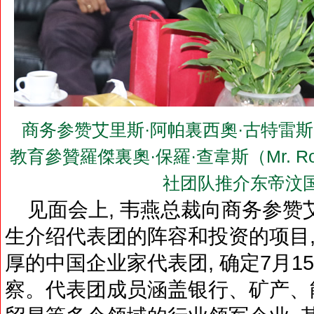
商务参赞艾里斯·阿帕裏西奧·古特雷斯（Mr. Ai
教育參贊羅傑裏奧·保羅·查韋斯（Mr. Roge
社团队推介东帝汶
见面会上, 韦燕总裁向商务参赞艾
生介绍代表团的阵容和投资的项目,
厚的中国企业家代表团, 确定7月1
察。代表团成员涵盖银行、矿产、