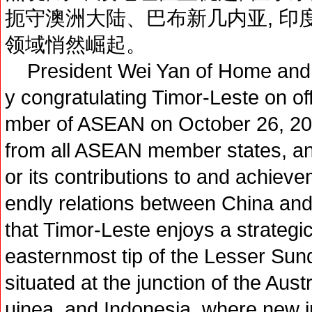
扼守澳洲大陆、巴布新几内亚, 印
领域悄然崛起。
President Wei Yan of Home and
y congratulating Timor-Leste on of
mber of ASEAN on October 26, 202
from all ASEAN member states, 
or its contributions to and achieve
endly relations between China and
that Timor-Leste enjoys a strategic
easternmost tip of the Lesser Sund
situated at the junction of the Au
uinea, and Indonesia, where new i