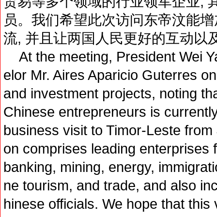
贸易等多个领域的行业领军企业, 
员。我们希望此次访问东帝汶能增
流, 并且让两国人民更好的互动以
At the meeting, President Wei Y
elor Mr. Aires Aparicio Guterres o
and investment projects, noting tha
Chinese entrepreneurs is currentl
business visit to Timor-Leste from 
on comprises leading enterprises f
banking, mining, energy, immigrati
ne tourism, and trade, and also in
hinese officials. We hope that this 