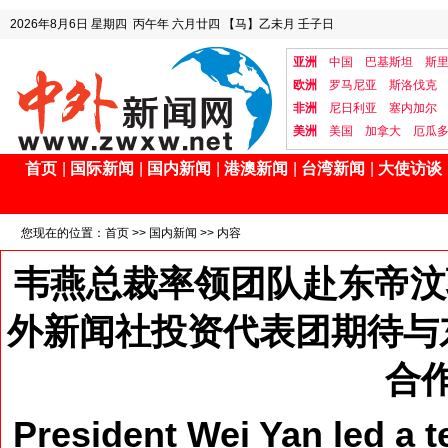
2026年8月6日
星期四
丙午年 六月廿四
【马】乙未月 壬子日
亚洲
中国
巴基斯坦
斯
欧洲
罗马尼亚
斯洛伐克
非洲
尼日利亚
塞内加尔
美洲
美国
加拿大
厄瓜
首页
|
国际新闻
|
国内新闻
|
港澳新闻
|
台湾新闻
|
大使访谈
您现在的位置：
首页
>>
国内新闻
>> 内容
韦燕总裁率领团队赴东帝汶
外新闻社投资代表团期待与
合
President Wei Yan led a 