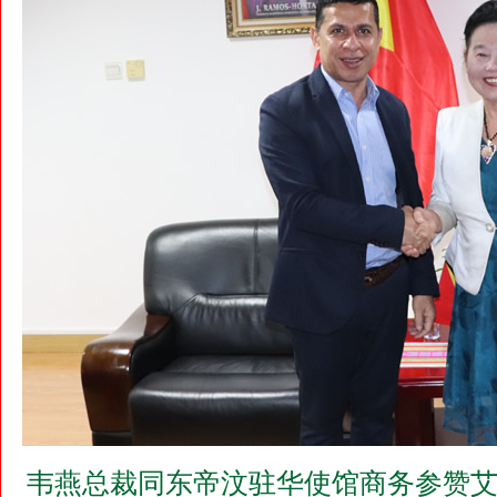
韦燕总裁同东帝汶驻华使馆商务参赞艾里斯