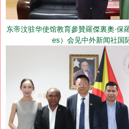
东帝汶驻华使馆教育參贊羅傑裏奧·保羅·查韋斯（M
es）会见中外新闻社国