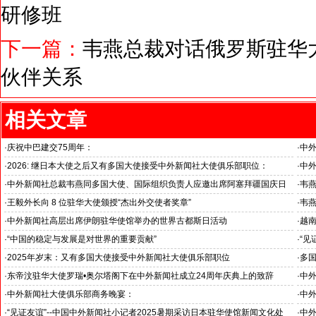
研修班
下一篇：
韦燕总裁对话俄罗斯驻华大
伙伴关系
相关文章
·
庆祝中巴建交75周年：
·
中
韦燕总裁同多国大使出席巴基斯坦驻华大使馆举办“芒果节”
医药
·
2026: 继日本大使之后又有多国大使接受中外新闻社大使俱乐部职位：
·
中
国之交在于民相亲, 民相亲在于心相通
·
中外新闻社总裁韦燕同多国大使、国际组织负责人应邀出席阿塞拜疆国庆日
·
韦燕
招待会
·
王毅外长向 8 位驻华大使颁授“杰出外交使者奖章”
·
韦
中外新闻社大使俱乐部向获奖大使表示祝贺
·
中外新闻社高层出席伊朗驻华使馆举办的世界古都斯日活动
·
越
“中
·
“中国的稳定与发展是对世界的重要贡献”
·
“见
伊朗驻华大使拉赫曼尼·法兹里阁下谈中国两会
十分
·
2025年岁末：又有多国大使接受中外新闻社大使俱乐部职位
·
多
国之交在于民相亲, 民相亲在于心相通
中心
·
东帝汶驻华大使罗瑞•奥尔塔阁下在中外新闻社成立24周年庆典上的致辞
·
中
东帝
·
中外新闻社大使俱乐部商务晚宴：
·
中
晨星国际投资集团期待与东帝汶商务合作
沈阳
·
“见证友谊”--中国中外新闻社小记者2025暑期采访日本驻华使馆新闻文化处
·
中