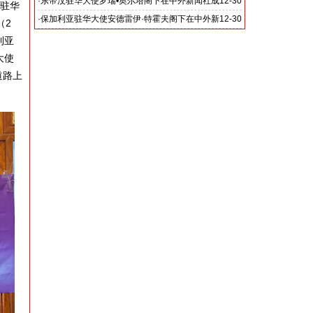
闻社24周年庆典上的致辞
·
东帝汶驻华大使罗瑞•奥尔塔阁下在中外新闻社成
12-30
亚驻华
立24周年庆典上的致辞
·
保加利亚驻华大使安德雷伊·特霍夫阁下在中外新
12-30
（2
闻社成立24周年庆典上的致辞
利亚
大使
道路上