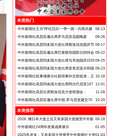
本类热门
·
中外新闻社主办“呼伦贝尔‘一带一路’--共商共建
08-13
共享繁荣” 经贸文化合作会议
·
中外新闻社高层应邀出席罗马尼亚花园晚宴
09-26
·
中外新闻社高层同多国大使出席斯洛伐克国庆节
09-17
暨建军节招待会
·
中外新闻社高层应邀出席巴基斯坦国防日招待会
09-22
·
中外新闻社高层同多国大使出席马耳他国庆日55
09-25
周年招待会
·
中外新闻社高层同多国大使出席亚美尼亚共和国
09-23
国庆招待会
·
中外新闻社驻柬埔寨分社获得柬外交部批准，正
10-18
式落地柬埔寨
·
中外新闻社高层同各国大使出席阿尔巴尼亚107
12-01
周年国庆暨中阿建交70周年招待会
·
中外新闻社高层出席斯洛伐克大使馆酒会：
11-28
·
中外新闻社高层应邀出席中国-罗马尼亚建交70
10-20
周年盛典
本类推荐
·
2026: 继日本大使之后又有多国大使接受中外新
06-18
闻社大使俱乐部职位：
·
中外新闻社24周年发展成果展示
01-05
国之交在于民相亲, 民相亲在于心相通
·
2025年岁末：又有多国大使接受中外新闻社大使
01-03