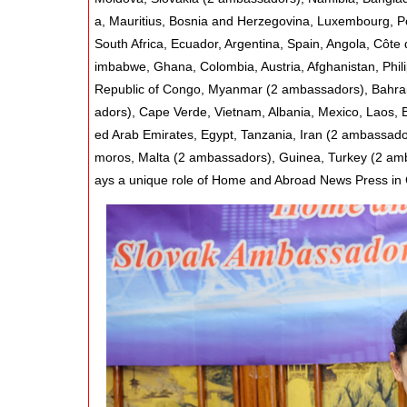
a, Mauritius, Bosnia and Herzegovina, Luxembourg, P
South Africa, Ecuador, Argentina, Spain, Angola, Côt
imbabwe, Ghana, Colombia, Austria, Afghanistan, Phi
Republic of Congo, Myanmar (2 ambassadors), Bahrai
adors), Cape Verde, Vietnam, Albania, Mexico, Laos, B
ed Arab Emirates, Egypt, Tanzania, Iran (2 ambassador
moros, Malta (2 ambassadors), Guinea, Turkey (2 a
ays a unique role of Home and Abroad News Press in 