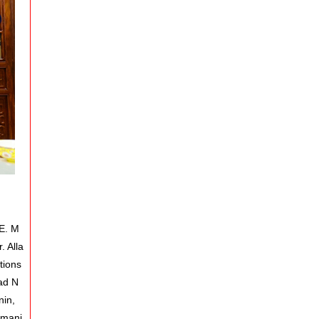
E. M
. Alla
tions
ad N
nin,
omani