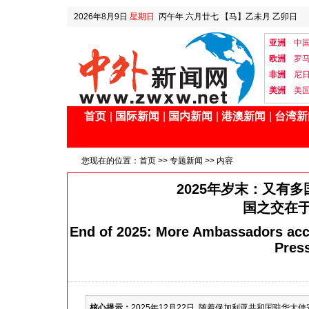
2026年8月9日
星期日
丙午年 六月廿七
【马】乙未月 乙卯日
亚洲
中
欧洲
罗
非洲
尼
美洲
美
首页
|
国际新闻
|
国内新闻
|
港澳新闻
|
台湾新
您现在的位置：
首页
>>
专题新闻
>> 内容
2025年岁末：又有
国之交在于
End of 2025: More Ambassadors acc
Pres
核心提示：
2025年12月22日, 随着保加利亚共和国驻华