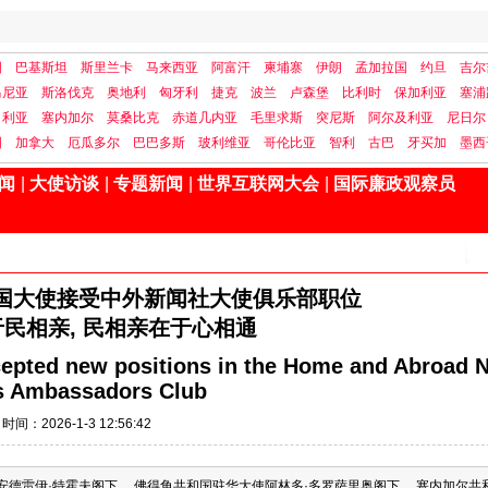
国
巴基斯坦
斯里兰卡
马来西亚
阿富汗
柬埔寨
伊朗
孟加拉国
约旦
吉尔
马尼亚
斯洛伐克
奥地利
匈牙利
捷克
波兰
卢森堡
比利时
保加利亚
塞浦
日利亚
塞内加尔
莫桑比克
赤道几内亚
毛里求斯
突尼斯
阿尔及利亚
尼日尔
国
加拿大
厄瓜多尔
巴巴多斯
玻利维亚
哥伦比亚
智利
古巴
牙买加
墨西
闻
|
大使访谈
|
专题新闻
|
世界互联网大会
|
国际廉政观察员
多国大使接受中外新闻社大使俱乐部职位
民相亲, 民相亲在于心相通
epted new positions in the Home and Abroad 
s Ambassadors Club
时间：2026-1-3 12:56:42
大使安德雷伊·特霍夫阁下、 佛得角共和国驻华大使阿林多·多罗萨里奥阁下、 塞内加尔共