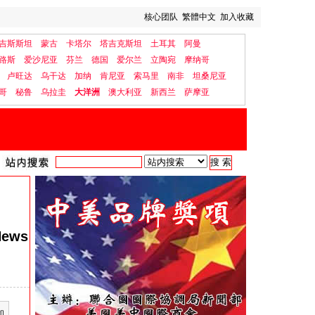
核心团队
繁體中文
加入收藏
吉斯斯坦
蒙古
卡塔尔
塔吉克斯坦
土耳其
阿曼
路斯
爱沙尼亚
芬兰
德国
爱尔兰
立陶宛
摩纳哥
卢旺达
乌干达
加纳
肯尼亚
索马里
南非
坦桑尼亚
哥
秘鲁
乌拉圭
大洋洲
澳大利亚
新西兰
萨摩亚
News
和