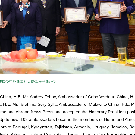
使接受中外新闻社大使俱乐部新职位
hina, H.E. Mr. Andrey Tehov, Ambassador of Cabo Verde to China, H.
, H.E. Mr. Ibrahima Sory Sylla, Ambassador of Malawi to China, H.E. Mr
ome and Abroad News Press and accepted the Honorary President posi
 Up to now, 102 ambassadors became the members of Home and Abro
s of Portugal, Kyrgyzstan, Tajikistan, Armenia, Uruguay, Jamaica, Be
esh, Pakistan, Turkey, Costa Rica, Tunisia, Oman, Czech Republic, R