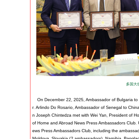
多国大
On December 22, 2025, Ambassador of Bulgaria to C
r. Arlindo Do Rosario, Ambassador of Senegal to China
n Joseph Chintedza met with Wei Yan, President of H
of Home and Abroad News Press Ambassadors Club.
ews Press Ambassadors Club, including the ambassador
Moldova, Slovakia (2 ambassadors), Namibia, Banglad