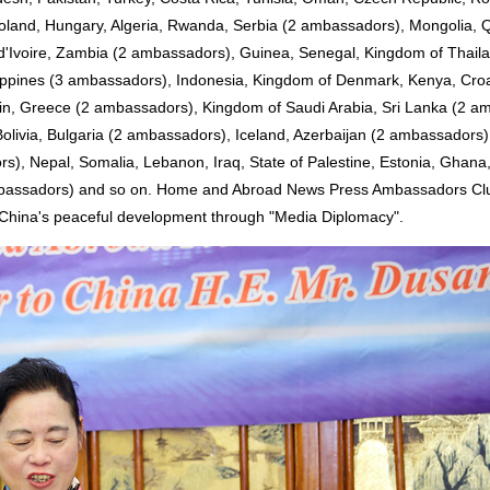
oland, Hungary, Algeria, Rwanda, Serbia (2 ambassadors), Mongolia, Q
e d'Ivoire, Zambia (2 ambassadors), Guinea, Senegal, Kingdom of Thail
lippines (3 ambassadors), Indonesia, Kingdom of Denmark, Kenya, Croa
n, Greece (2 ambassadors), Kingdom of Saudi Arabia, Sri Lanka (2 a
olivia, Bulgaria (2 ambassadors), Iceland, Azerbaijan (2 ambassadors),
s), Nepal, Somalia, Lebanon, Iraq, State of Palestine, Estonia, Ghana
mbassadors) and so on. Home and Abroad News Press Ambassadors Clu
China's peaceful development through "Media Diplomacy".