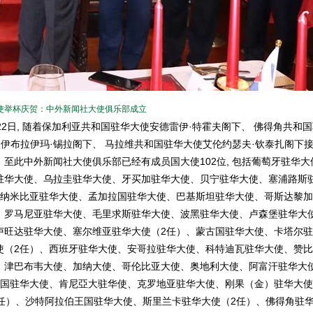
使举杯庆贺：中外新闻社大使俱乐部成立
22日, 随着保加利亚共和国驻华大使安德雷伊·特霍夫阁下、 佛得角共和
使伊布拉伊玛·锡拉阁下、 马拉维共和国驻华大使艾伦约瑟夫·钦泰扎阁下
至此中外新闻社大使俱乐部已经有成员国大使102位, 包括葡萄牙驻华大
驻华大使、乌拉圭驻华大使、牙买加驻华大使、贝宁驻华大使、塞浦路斯
、纳米比亚驻华大使、孟加拉国驻华大使、巴基斯坦驻华大使、哥斯达黎
、罗马尼亚驻华大使、毛里求斯驻华大使、波黑驻华大使、卢森堡驻华大
卢旺达驻华大使、塞尔维亚驻华大使（2任）、蒙古国驻华大使、卡塔尔
使（2任）、西班牙驻华大使、安哥拉驻华大使、科特迪瓦驻华大使、赞
、津巴布韦大使、加纳大使、哥伦比亚大使、奥地利大使、阿富汗驻华大
王国驻华大使、肯尼亞大驻华使、克罗地亚驻华大使、刚果（金）驻华大
任）、沙特阿拉伯王国驻华大使、斯里兰卡驻华大使（2任）、佛得角驻