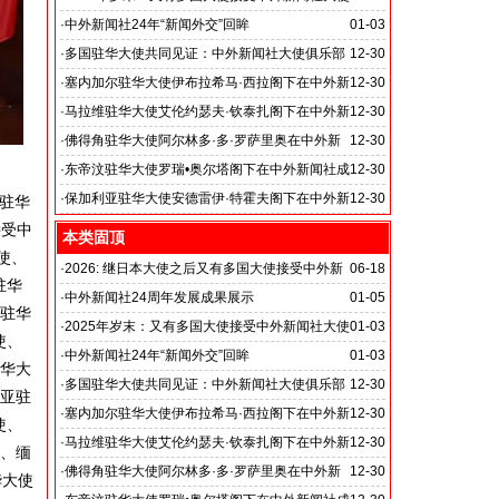
俱乐部职位
·
中外新闻社24年“新闻外交”回眸
01-03
国之交在于民相亲, 民相亲在于心相通
·
多国驻华大使共同见证：中外新闻社大使俱乐部
12-30
落户北京龙熙维景国际会议中心
·
塞内加尔驻华大使伊布拉希马·西拉阁下在中外新
12-30
闻社成立24周年庆典上的致辞
·
马拉维驻华大使艾伦约瑟夫·钦泰扎阁下在中外新
12-30
闻社成立24周年庆典上的致辞
·
佛得角驻华大使阿尔林多·多·罗萨里奥在中外新
12-30
闻社24周年庆典上的致辞
·
东帝汶驻华大使罗瑞•奥尔塔阁下在中外新闻社成
12-30
立24周年庆典上的致辞
·
保加利亚驻华大使安德雷伊·特霍夫阁下在中外新
12-30
国驻华
闻社成立24周年庆典上的致辞
接受中
本类固顶
使、
·
2026: 继日本大使之后又有多国大使接受中外新
06-18
驻华
闻社大使俱乐部职位：
·
中外新闻社24周年发展成果展示
01-05
加驻华
国之交在于民相亲, 民相亲在于心相通
·
2025年岁末：又有多国大使接受中外新闻社大使
01-03
使、
俱乐部职位
·
中外新闻社24年“新闻外交”回眸
01-03
驻华大
国之交在于民相亲, 民相亲在于心相通
·
多国驻华大使共同见证：中外新闻社大使俱乐部
12-30
比亚驻
落户北京龙熙维景国际会议中心
·
塞内加尔驻华大使伊布拉希马·西拉阁下在中外新
12-30
使、
闻社成立24周年庆典上的致辞
·
马拉维驻华大使艾伦约瑟夫·钦泰扎阁下在中外新
12-30
使、缅
闻社成立24周年庆典上的致辞
·
佛得角驻华大使阿尔林多·多·罗萨里奥在中外新
12-30
华大使