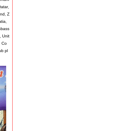
atar,
and, Z
tia,
mbass
 Unit
, Co
b pl