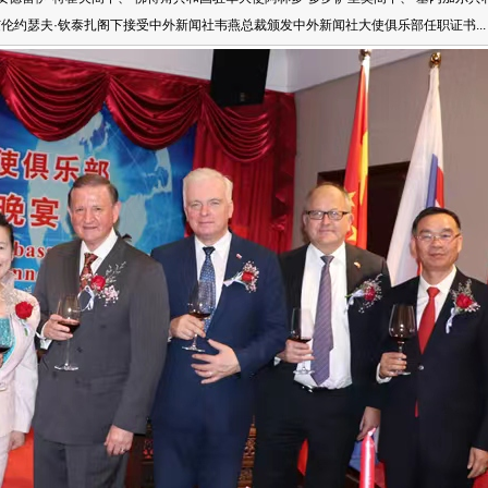
伦约瑟夫·钦泰扎阁下接受中外新闻社韦燕总裁颁发中外新闻社大使俱乐部任职证书...