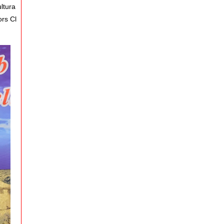
ultura
ors Cl