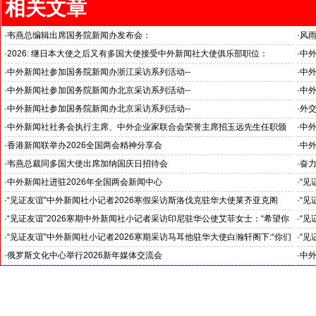
相关文章
·
韦燕总编辑出席国务院新闻办发布会：
·
风雨
关注海关总署“十五五”时期守好国门安全
旭日
·
2026: 继日本大使之后又有多国大使接受中外新闻社大使俱乐部职位：
·
中
国之交在于民相亲, 民相亲在于心相通
·
中外新闻社参加国务院新闻办浙江采访系列活动--
·
中外
推动科技创新和产业创新深度融合
“科
·
中外新闻社参加国务院新闻办北京采访系列活动--
·
中外
见证科技创新和产业创新高质量发展
小米
·
中外新闻社参加国务院新闻办北京采访系列活动--
·
外
北京人形机器人创新中心打造具有全球影响力的应用示范高地
·
中外新闻社社务会执行主席、中外企业家联合会荣誉主席招玉远先生任职颁
·
中
证仪式在香港举行
·
香港新闻联举办2026全国两会精神分享会
·
中
对哈
·
韦燕总裁同多国大使出席加纳国庆日招待会
·
奋
--
·
中外新闻社进驻2026年全国两会新闻中心
·
“见
斯洛
·
“见证友谊”中外新闻社小记者2026寒假采访斯洛伐克驻华大使莱齐亚克阁
·
“见
官)”
下：“希望斯中两国青少年成为推动中斯关系开启新篇章”
十分
·
“见证友谊”2026寒期中外新闻社小记者采访印尼驻华公使艾菲女士：“希望你
·
“见
们将来成为印尼和中国文化交流的使者”
奥阁
·
“见证友谊”中外新闻社小记者2026寒期采访马耳他驻华大使白瀚轩阁下:“你们
·
“见
就是中国未来的新闻发言人”
罗斯
·
俄罗斯文化中心举行2026新年媒体交流会
·
中外