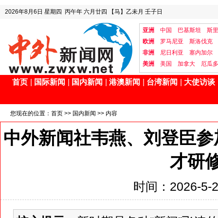
2026年8月6日
星期四
丙午年 六月廿四
【马】乙未月 壬子日
亚洲
中国
巴基斯坦
斯
欧洲
罗马尼亚
斯洛伐克
非洲
尼日利亚
塞内加尔
美洲
美国
加拿大
厄瓜
首页
|
国际新闻
|
国内新闻
|
港澳新闻
|
台湾新闻
|
大使访谈
您现在的位置：
首页
>>
国内新闻
>> 内容
中外新闻社韦燕、刘登臣参
才研
时间：2026-5-24