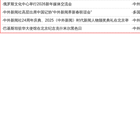
在北京举行开团仪式
·
俄罗斯文化中心举行2026新年媒体交流会
·
中外
-- 学习各国外交官的智慧、热情、友善和外交风范
·
中外新闻社高层出席中国记协“中外新闻界新春联谊会”
·
多
中心
·
中外新闻社24周年庆典、2025《中外新闻》时代新闻人物颁奖典礼在北京举
·
中
行
东帝
·
巴基斯坦驻华大使馆在北京纪念克什米尔黑色日
·
中外
洽谈