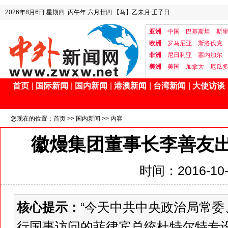
2026年8月6日
星期四
丙午年 六月廿四
【马】乙未月 壬子日
亚洲
中国
巴基斯坦
斯
欧洲
罗马尼亚
斯洛伐克
非洲
尼日利亚
塞内加尔
美洲
美国
加拿大
厄瓜
首页
|
国际新闻
|
国内新闻
|
港澳新闻
|
台湾新闻
|
大使访谈
您现在的位置：
首页
>>
国内新闻
>> 内容
徽熳集团董事长李善友
时间：2016-10-2
核心提示：
“今天中共中央政治局常
行国事访问的菲律宾总统杜特尔特专