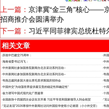
收
藏
到
网
摘
：
上一篇：
京津冀“金三角”核心——
招商推介会圆满举办
下一篇：
习近平同菲律宾总统杜特
相关文章
·
庆祝中巴建交75周年：
·
外
韦燕总裁同多国大使出席巴基斯坦驻华大使馆举办“芒果节”
·
海南省委书记冯飞：
·
中外
海南自贸港封关半年开启中国对外开放新篇章
“科
·
中外新闻社参加国务院新闻办北京采访系列活动--
·
中外
见证科技创新和产业创新高质量发展
小米
·
中外新闻社参加国务院新闻办北京采访系列活动--
·
韦
北京人形机器人创新中心打造具有全球影响力的应用示范高地
·
韦燕总裁同多国大使出席毛里求斯国庆招待会
·
韦
·
中国外交“为动荡世界提供最宝贵的稳定性和确定性”
·
十
王毅外长记者会勾勒出中国与世界互动新方位
锚定
·
奋力谱写中国式现代化广西篇章
·
十
--中外新闻社2026全国两会报道之三
--
·
全国政协十四届四次会议在京开幕 习近平等党和国家领导人到会祝贺
·
“见
--中外新闻社2026全国两会报道之一
罗斯
·
“见证友谊”2026寒假中外新闻社访问外国驻华使馆小记者团（小小外交官）
·
韦燕